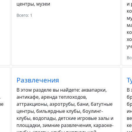
центры
,
музеи
и 
к
Всего: 1
м
м
к
хо
у
Вс
Развлечения
Т
В этом разделе вы найдете:
аквапарки
,
В 
,
антикафе
,
аренда теплоходов
,
бр
ые
аттракционы
,
аэротрубы
,
бани
,
батутные
б
центры
,
бильярдные клубы
,
боулинг-
ин
клубы
,
водопады
,
детские игровые залы и
в
площадки
,
зимние развлечения
,
караоке-
к