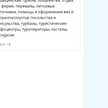
едицинский туризм
,
общежития
,
отдых
а ферме
,
перевалы
,
питьевые
сточники
,
помощь в оформлении виз и
гранпаспортов
,
посольства и
нсульства
,
турбазы
,
туристические
нфоцентры
,
туроператоры
,
хостелы
,
скурсии
его: 18