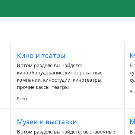
Кино и театры
К
В этом разделе вы найдете:
В 
кинооборудование
,
кинопрокатные
ку
компании
,
киностудии
,
кинотеатры
,
ку
прочие кассы
,
театры
Вс
Всего: 1
Музеи и выставки
М
В этом разделе вы найдете:
выставочные
В 