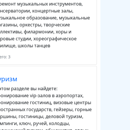
ремонт музыкальных инструментов
,
онсерватории
,
концертные залы
,
узыкальное образование
,
музыкальные
агазины
,
оркестры
,
творческие
оллективы
,
филармонии
,
хоры и
ровые студии
,
хореографическое
чилище
,
школы танцев
его: 3
уризм
этом разделе вы найдете:
онирование vip-залов в аэропортах
,
ронирование гостиниц
,
визовые центры
остранных государств
,
гейзеры
,
горные
ершины
,
гостиницы
,
деловой туризм
,
емпинги
,
ключ, ручей
,
колодцы
,