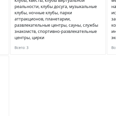
клубы
,
квесты
,
клубы виртуальной
м
реальности
,
клубы досуга
,
музыкальные
н
клубы
,
ночные клубы
,
парки
и
аттракционов
,
планетарии
,
за
развлекательные центры
,
сауны
,
службы
ко
знакомств
,
спортивно-развлекательные
и
центры
,
цирки
эк
Всего: 3
Вс