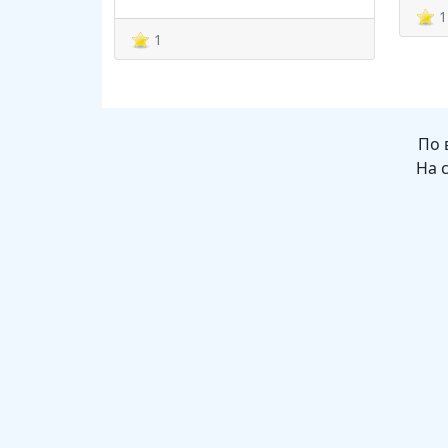
1
1
По 
На 