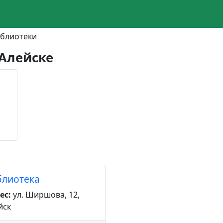
иблиотеки
 Алейске
блиотека
ес:
ул. Ширшова, 12,
йск