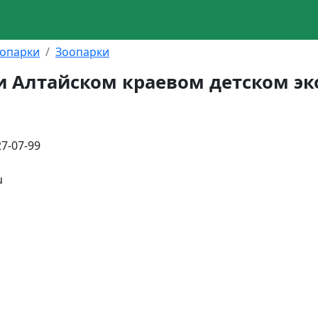
оопарки
Зоопарки
и Алтайском краевом детском эк
27-07-99
u