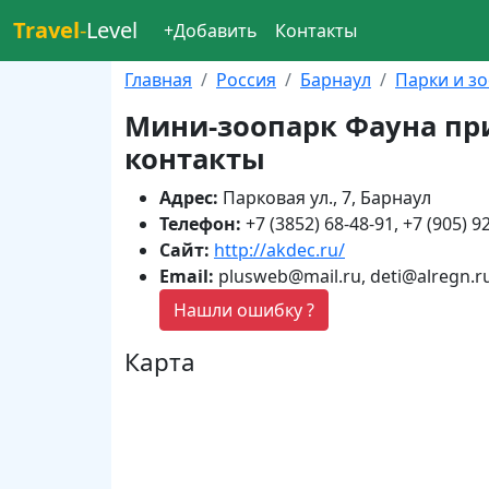
Travel
-
Level
+Добавить
Контакты
Главная
Россия
Барнаул
Парки и з
Мини-зоопарк Фауна пр
контакты
Адрес:
Парковая ул., 7, Барнаул
Телефон:
+7 (3852) 68-48-91, +7 (905) 9
Сайт:
http://akdec.ru/
Email:
plusweb@mail.ru, deti@alregn.r
Нашли ошибку ?
Карта