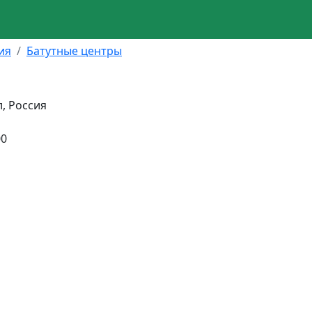
ия
Батутные центры
л, Россия
00