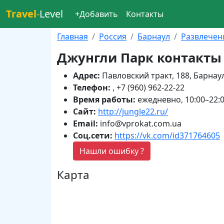
Travel
-
Level
+Добавить
Контакты
Главная
Россия
Барнаул
Развлечен
Джунгли Парк контакты
Адрес:
Павловский тракт, 188, Барнау
Телефон:
, +7 (960) 962-22-22
Время работы:
ежедневно, 10:00–22:
Сайт:
http://jungle22.ru/
Email:
info@vprokat.com.ua
Соц.сети:
https://vk.com/id371764605
Нашли ошибку ?
Карта