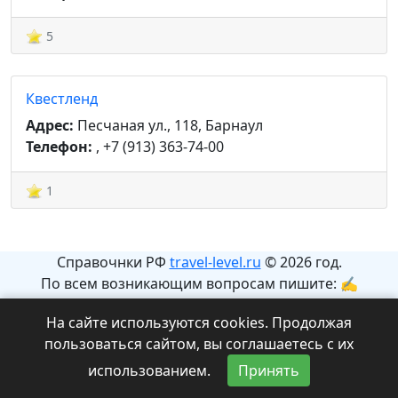
5
Квестленд
Адрес:
Песчаная ул., 118, Барнаул
Телефон:
, +7 (913) 363-74-00
1
Справочнки РФ
travel-level.ru
© 2026 год.
По всем возникающим вопросам пишите: ✍
info@travel-level.ru
На сайте используются cookies. Продолжая
На сайте может содержаться информация с
пользоваться сайтом, вы соглашаетесь с их
ограничениями 12+.
использованием.
Принять