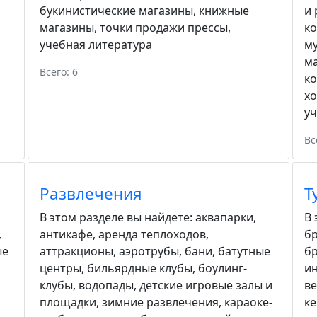
букинистические магазины
,
книжные
и 
магазины
,
точки продажи прессы
,
к
учебная литература
м
м
Всего: 6
к
хо
у
Вс
Развлечения
Т
В этом разделе вы найдете:
аквапарки
,
В 
,
антикафе
,
аренда теплоходов
,
бр
ые
аттракционы
,
аэротрубы
,
бани
,
батутные
б
центры
,
бильярдные клубы
,
боулинг-
ин
клубы
,
водопады
,
детские игровые залы и
в
площадки
,
зимние развлечения
,
караоке-
к