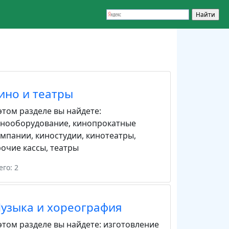
ино и театры
этом разделе вы найдете:
инооборудование
,
кинопрокатные
омпании
,
киностудии
,
кинотеатры
,
очие кассы
,
театры
его: 2
узыка и хореография
этом разделе вы найдете:
изготовление