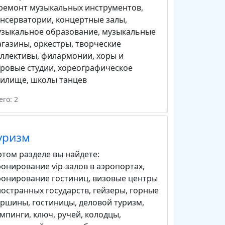
ремонт музыкальных инструментов
,
онсерватории
,
концертные залы
,
узыкальное образование
,
музыкальные
агазины
,
оркестры
,
творческие
оллективы
,
филармонии
,
хоры и
ровые студии
,
хореографическое
чилище
,
школы танцев
его: 2
уризм
этом разделе вы найдете:
онирование vip-залов в аэропортах
,
ронирование гостиниц
,
визовые центры
остранных государств
,
гейзеры
,
горные
ершины
,
гостиницы
,
деловой туризм
,
емпинги
,
ключ, ручей
,
колодцы
,