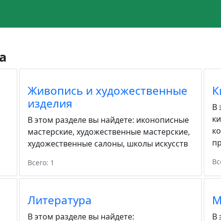
а
Живопись и художественные
К
изделия
В 
к
В этом разделе вы найдете:
иконописные
к
мастерские
,
художественные мастерские
,
пр
художественные салоны
,
школы искусств
Вс
Всего: 1
Литература
М
В этом разделе вы найдете:
В 