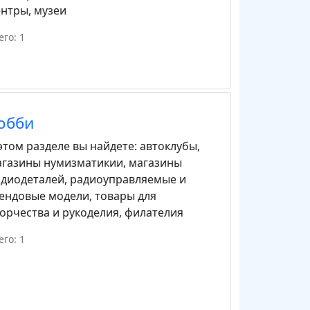
ентры
,
музеи
его: 1
обби
этом разделе вы найдете:
автоклубы
,
агазины нумизматикии
,
магазины
адиодеталей
,
радиоуправляемые и
тендовые модели
,
товары для
орчества и рукоделия
,
филателия
его: 1