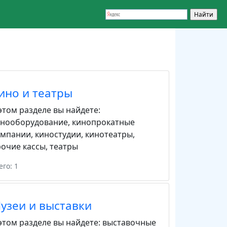
ино и театры
этом разделе вы найдете:
инооборудование
,
кинопрокатные
омпании
,
киностудии
,
кинотеатры
,
очие кассы
,
театры
его: 1
узеи и выставки
этом разделе вы найдете:
выставочные