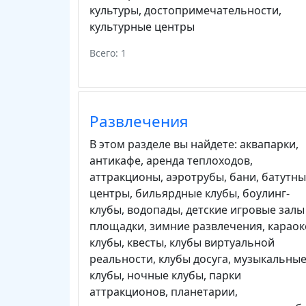
культуры
,
достопримечательности
,
культурные центры
Всего: 1
Развлечения
В этом разделе вы найдете:
аквапарки
,
антикафе
,
аренда теплоходов
,
аттракционы
,
аэротрубы
,
бани
,
батутны
центры
,
бильярдные клубы
,
боулинг-
клубы
,
водопады
,
детские игровые залы
площадки
,
зимние развлечения
,
караок
клубы
,
квесты
,
клубы виртуальной
реальности
,
клубы досуга
,
музыкальны
клубы
,
ночные клубы
,
парки
аттракционов
,
планетарии
,