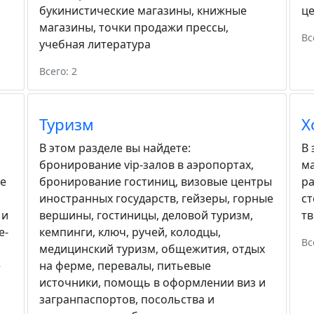
букинистические магазины
,
книжные
ц
магазины
,
точки продажи прессы
,
Вс
учебная литература
Всего: 2
Туризм
Х
В этом разделе вы найдете:
В 
бронирование vip-залов в аэропортах
,
м
е
бронирование гостиниц
,
визовые центры
р
иностранных государств
,
гейзеры
,
горные
с
 и
вершины
,
гостиницы
,
деловой туризм
,
тв
е-
кемпинги
,
ключ, ручей
,
колодцы
,
Вс
медицинский туризм
,
общежития
,
отдых
е
на ферме
,
перевалы
,
питьевые
источники
,
помощь в оформлении виз и
загранпаспортов
,
посольства и