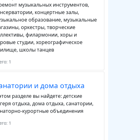
ремонт музыкальных инструментов
,
онсерватории
,
концертные залы
,
узыкальное образование
,
музыкальные
агазины
,
оркестры
,
творческие
оллективы
,
филармонии
,
хоры и
ровые студии
,
хореографическое
чилище
,
школы танцев
его: 1
анатории и дома отдыха
этом разделе вы найдете:
детские
геря отдыха
,
дома отдыха
,
санатории
,
анаторно-курортные объединения
его: 1