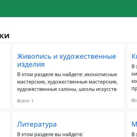
ки
Живопись и художественные
К
изделия
В 
к
В этом разделе вы найдете:
иконописные
к
мастерские
,
художественные мастерские
,
пр
художественные салоны
,
школы искусств
Вс
Всего: 1
Литература
М
В этом разделе вы найдете:
В 