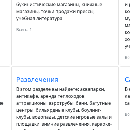
букинистические магазины
,
книжные
и 
магазины
,
точки продажи прессы
,
к
учебная литература
м
м
Всего: 1
к
хо
у
Вс
Развлечения
С
В этом разделе вы найдете:
аквапарки
,
В 
,
антикафе
,
аренда теплоходов
,
ла
ые
аттракционы
,
аэротрубы
,
бани
,
батутные
с
центры
,
бильярдные клубы
,
боулинг-
Вс
клубы
,
водопады
,
детские игровые залы и
площадки
,
зимние развлечения
,
караоке-