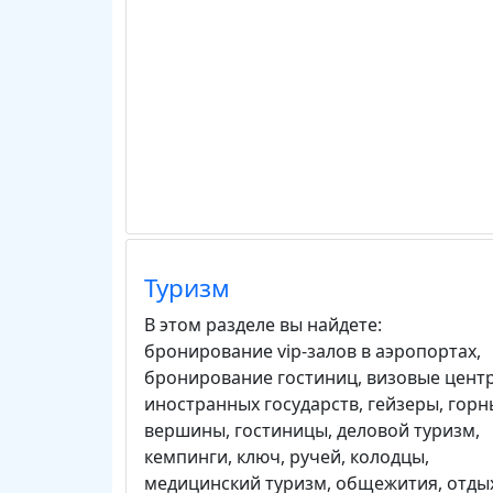
Туризм
В этом разделе вы найдете:
бронирование vip-залов в аэропортах
,
бронирование гостиниц
,
визовые цент
иностранных государств
,
гейзеры
,
горн
вершины
,
гостиницы
,
деловой туризм
,
кемпинги
,
ключ, ручей
,
колодцы
,
медицинский туризм
,
общежития
,
отды