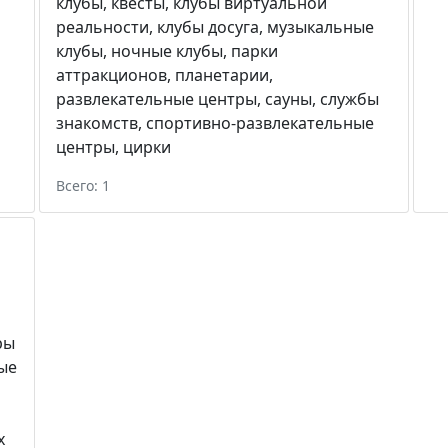
клубы
,
квесты
,
клубы виртуальной
реальности
,
клубы досуга
,
музыкальные
клубы
,
ночные клубы
,
парки
аттракционов
,
планетарии
,
развлекательные центры
,
сауны
,
службы
знакомств
,
спортивно-развлекательные
центры
,
цирки
Всего: 1
ры
ые
х