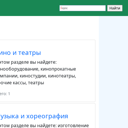
ино и театры
этом разделе вы найдете:
инооборудование
,
кинопрокатные
омпании
,
киностудии
,
кинотеатры
,
очие кассы
,
театры
его: 1
узыка и хореография
этом разделе вы найдете:
изготовление