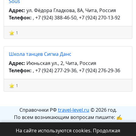
Sous
Адрес:
ул. Фёдора Гладкова, 8А, Чита, Россия
Телефон:
, +7 (924) 388-46-50, +7 (924) 270-13-92
1
Школа танцев Сигма Данс
Адрес:
Июньская ул., 2, Чита, Россия
Телефон:
, +7 (924) 277-29-36, +7 (924) 276-29-36
1
Справочнки РФ
travel-level.ru
© 2026 год.
По всем возникающим вопросам пишите: ✍
info@travel-level.ru
На сайте используются cookies. Продолжая
На сайте может содержаться информация с