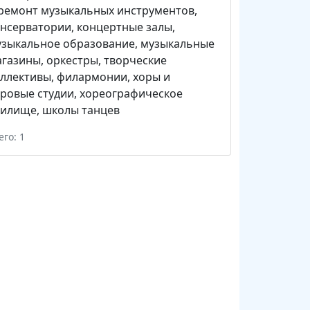
ремонт музыкальных инструментов
,
онсерватории
,
концертные залы
,
узыкальное образование
,
музыкальные
агазины
,
оркестры
,
творческие
оллективы
,
филармонии
,
хоры и
ровые студии
,
хореографическое
чилище
,
школы танцев
его: 1