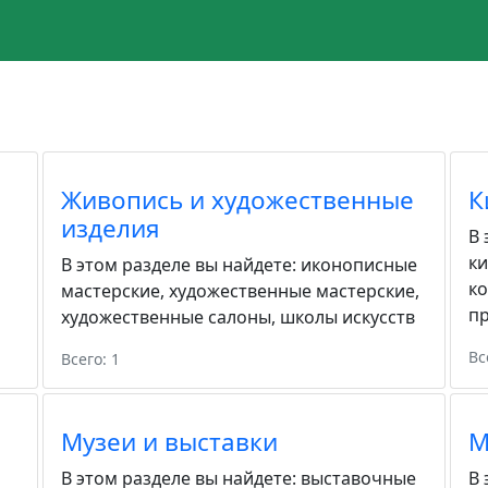
Живопись и художественные
К
изделия
В 
к
В этом разделе вы найдете:
иконописные
к
мастерские
,
художественные мастерские
,
пр
художественные салоны
,
школы искусств
Вс
Всего: 1
Музеи и выставки
М
В этом разделе вы найдете:
выставочные
В 