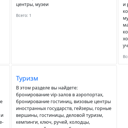
центры
,
музеи
и 
к
Всего: 1
м
м
к
хо
у
Вс
Туризм
В этом разделе вы найдете:
бронирование vip-залов в аэропортах
,
е
бронирование гостиниц
,
визовые центры
иностранных государств
,
гейзеры
,
горные
 и
вершины
,
гостиницы
,
деловой туризм
,
е-
кемпинги
,
ключ, ручей
,
колодцы
,