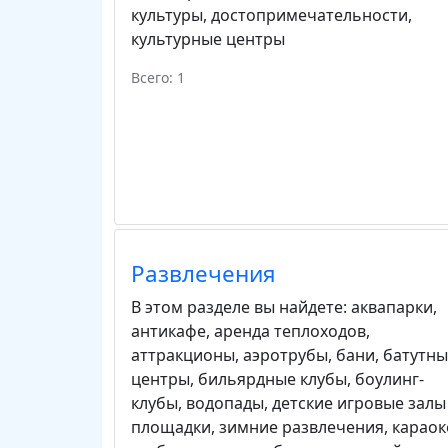
культуры
,
достопримечательности
,
культурные центры
Всего: 1
Развлечения
В этом разделе вы найдете:
аквапарки
,
антикафе
,
аренда теплоходов
,
аттракционы
,
аэротрубы
,
бани
,
батутны
центры
,
бильярдные клубы
,
боулинг-
клубы
,
водопады
,
детские игровые залы
площадки
,
зимние развлечения
,
караок