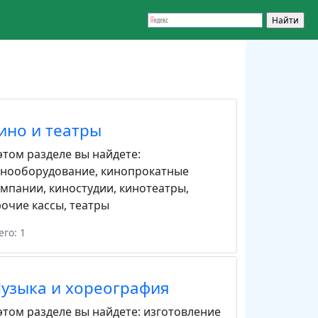
ино и театры
этом разделе вы найдете:
инооборудование
,
кинопрокатные
омпании
,
киностудии
,
кинотеатры
,
очие кассы
,
театры
его: 1
узыка и хореография
этом разделе вы найдете:
изготовление