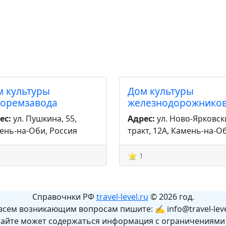
м культуры
Дом культуры
торемзавода
железнодорожнико
ес:
ул. Пушкина, 55,
Адрес:
ул. Ново-Ярковск
ень-на-Оби, Россия
тракт, 12А, Камень-на-О
1
Справочнки РФ
travel-level.ru
© 2026 год.
всем возникающим вопросам пишите: ✍ info@travel-leve
сайте может содержаться информация с ограничениями 