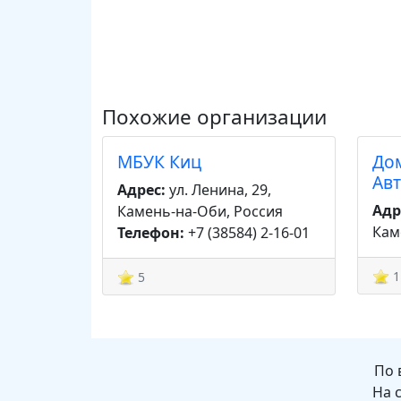
Похожие организации
МБУК Киц
До
Ав
Адрес:
ул. Ленина, 29,
Адр
Камень-на-Оби, Россия
Кам
Телефон:
+7 (38584) 2-16-01
1
5
По 
На 