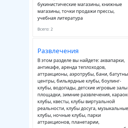
букинистические магазины
,
книжные
магазины
,
точки продажи прессы
,
учебная литература
Всего: 2
Развлечения
В этом разделе вы найдете:
аквапарки
,
антикафе
,
аренда теплоходов
,
аттракционы
,
аэротрубы
,
бани
,
батутны
центры
,
бильярдные клубы
,
боулинг-
клубы
,
водопады
,
детские игровые залы
площадки
,
зимние развлечения
,
караок
клубы
,
квесты
,
клубы виртуальной
реальности
,
клубы досуга
,
музыкальны
клубы
,
ночные клубы
,
парки
аттракционов
,
планетарии
,