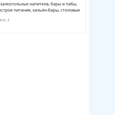
залкогольных напитков
,
бары и пабы
,
строе питание
,
кальян-бары
,
столовые
его: 3