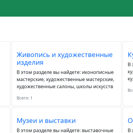
Живопись и художественные
К
изделия
В 
ку
В этом разделе вы найдете:
иконописные
ку
мастерские
,
художественные мастерские
,
художественные салоны
,
школы искусств
Вс
Всего: 1
Музеи и выставки
О
В этом разделе вы найдете:
выставочные
В 