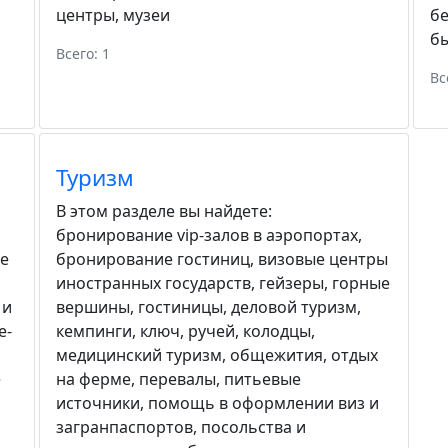
центры
,
музеи
бе
бы
Всего: 1
Вс
Туризм
В этом разделе вы найдете:
бронирование vip-залов в аэропортах
,
е
бронирование гостиниц
,
визовые центры
иностранных государств
,
гейзеры
,
горные
 и
вершины
,
гостиницы
,
деловой туризм
,
е-
кемпинги
,
ключ, ручей
,
колодцы
,
медицинский туризм
,
общежития
,
отдых
е
на ферме
,
перевалы
,
питьевые
источники
,
помощь в оформлении виз и
загранпаспортов
,
посольства и