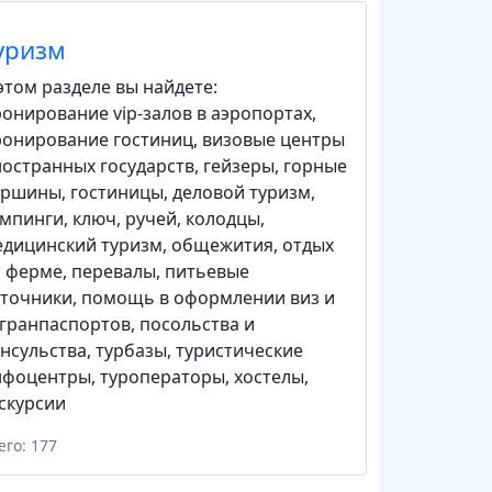
уризм
этом разделе вы найдете:
онирование vip-залов в аэропортах
,
ронирование гостиниц
,
визовые центры
остранных государств
,
гейзеры
,
горные
ершины
,
гостиницы
,
деловой туризм
,
емпинги
,
ключ, ручей
,
колодцы
,
едицинский туризм
,
общежития
,
отдых
а ферме
,
перевалы
,
питьевые
сточники
,
помощь в оформлении виз и
гранпаспортов
,
посольства и
нсульства
,
турбазы
,
туристические
нфоцентры
,
туроператоры
,
хостелы
,
скурсии
его: 177