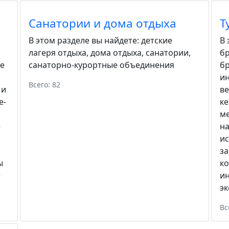
Санатории и дома отдыха
Т
В этом разделе вы найдете:
детские
В 
лагеря отдыха
,
дома отдыха
,
санатории
,
бр
е
санаторно-курортные объединения
б
ин
Всего: 82
 и
в
е-
к
м
е
н
и
за
ы
ко
е
и
эк
Вс