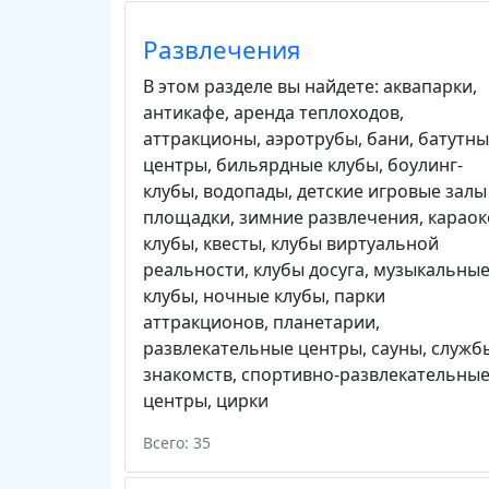
Развлечения
В этом разделе вы найдете:
аквапарки
,
антикафе
,
аренда теплоходов
,
аттракционы
,
аэротрубы
,
бани
,
батутны
центры
,
бильярдные клубы
,
боулинг-
клубы
,
водопады
,
детские игровые залы
площадки
,
зимние развлечения
,
караок
клубы
,
квесты
,
клубы виртуальной
реальности
,
клубы досуга
,
музыкальны
клубы
,
ночные клубы
,
парки
аттракционов
,
планетарии
,
развлекательные центры
,
сауны
,
служб
знакомств
,
спортивно-развлекательны
центры
,
цирки
Всего: 35