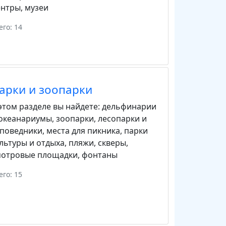
ентры
,
музеи
его: 14
арки и зоопарки
этом разделе вы найдете:
дельфинарии
 океанариумы
,
зоопарки
,
лесопарки и
аповедники
,
места для пикника
,
парки
льтуры и отдыха
,
пляжи
,
скверы
,
мотровые площадки
,
фонтаны
его: 15