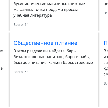
букинистические магазины
,
книжные
ц
магазины
,
точки продажи прессы
,
Вс
учебная литература
Всего: 14
Общественное питание
П
ие
В этом разделе вы найдете:
бары
В 
безалкогольных напитков
,
бары и пабы
,
и
быстрое питание
,
кальян-бары
,
столовые
з
ые
ку
Всего: 53
с
Вс