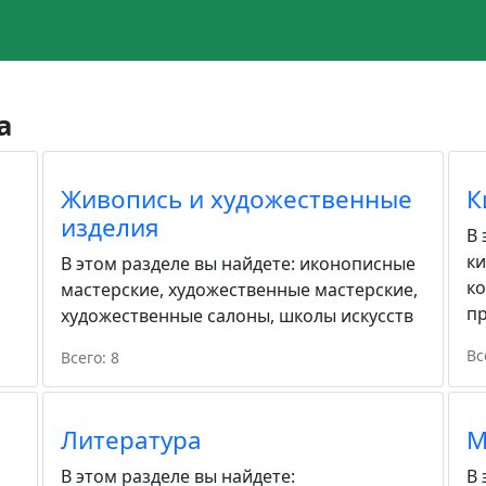
а
Живопись и художественные
К
изделия
В 
к
В этом разделе вы найдете:
иконописные
к
мастерские
,
художественные мастерские
,
пр
художественные салоны
,
школы искусств
Вс
Всего: 8
Литература
М
В этом разделе вы найдете:
В 