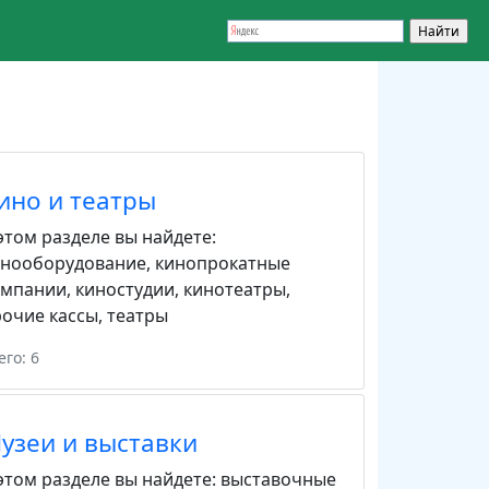
ино и театры
этом разделе вы найдете:
инооборудование
,
кинопрокатные
омпании
,
киностудии
,
кинотеатры
,
очие кассы
,
театры
его: 6
узеи и выставки
этом разделе вы найдете:
выставочные