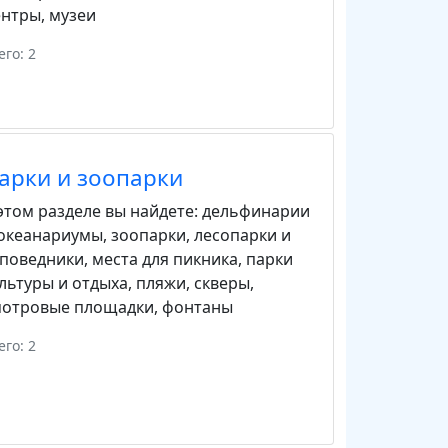
ентры
,
музеи
его: 2
арки и зоопарки
этом разделе вы найдете:
дельфинарии
 океанариумы
,
зоопарки
,
лесопарки и
аповедники
,
места для пикника
,
парки
льтуры и отдыха
,
пляжи
,
скверы
,
мотровые площадки
,
фонтаны
его: 2