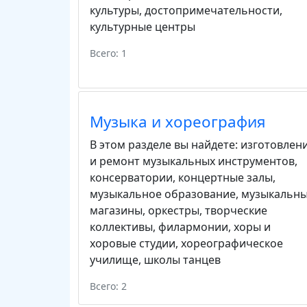
культуры
,
достопримечательности
,
культурные центры
Всего: 1
Музыка и хореография
В этом разделе вы найдете:
изготовлен
и ремонт музыкальных инструментов
,
консерватории
,
концертные залы
,
музыкальное образование
,
музыкальн
магазины
,
оркестры
,
творческие
коллективы
,
филармонии
,
хоры и
хоровые студии
,
хореографическое
училище
,
школы танцев
Всего: 2