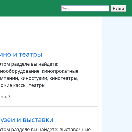
ино и театры
этом разделе вы найдете:
инооборудование
,
кинопрокатные
омпании
,
киностудии
,
кинотеатры
,
очие кассы
,
театры
его: 3
узеи и выставки
этом разделе вы найдете:
выставочные