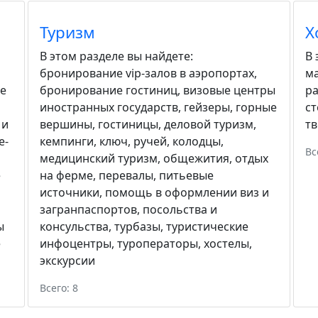
Туризм
Х
В этом разделе вы найдете:
В 
бронирование vip-залов в аэропортах
,
м
е
бронирование гостиниц
,
визовые центры
р
иностранных государств
,
гейзеры
,
горные
с
 и
вершины
,
гостиницы
,
деловой туризм
,
тв
е-
кемпинги
,
ключ, ручей
,
колодцы
,
Вс
медицинский туризм
,
общежития
,
отдых
е
на ферме
,
перевалы
,
питьевые
источники
,
помощь в оформлении виз и
загранпаспортов
,
посольства и
ы
консульства
,
турбазы
,
туристические
е
инфоцентры
,
туроператоры
,
хостелы
,
экскурсии
Всего: 8