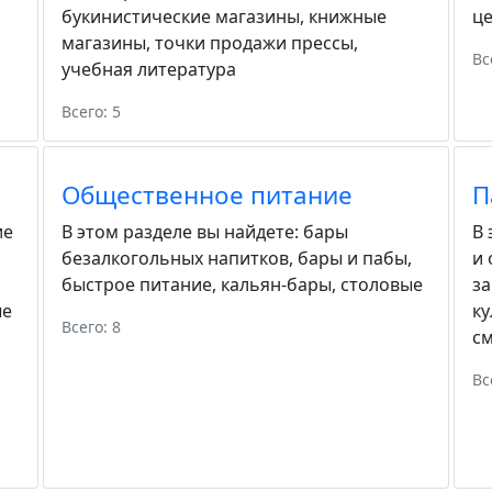
букинистические магазины
,
книжные
ц
магазины
,
точки продажи прессы
,
Вс
учебная литература
Всего: 5
Общественное питание
П
ие
В этом разделе вы найдете:
бары
В 
безалкогольных напитков
,
бары и пабы
,
и
быстрое питание
,
кальян-бары
,
столовые
з
ые
ку
Всего: 8
с
Вс