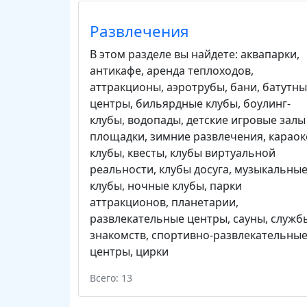
Развлечения
В этом разделе вы найдете:
аквапарки
,
антикафе
,
аренда теплоходов
,
аттракционы
,
аэротрубы
,
бани
,
батутны
центры
,
бильярдные клубы
,
боулинг-
клубы
,
водопады
,
детские игровые залы
площадки
,
зимние развлечения
,
караок
клубы
,
квесты
,
клубы виртуальной
реальности
,
клубы досуга
,
музыкальны
клубы
,
ночные клубы
,
парки
аттракционов
,
планетарии
,
развлекательные центры
,
сауны
,
служб
знакомств
,
спортивно-развлекательны
центры
,
цирки
Всего: 13