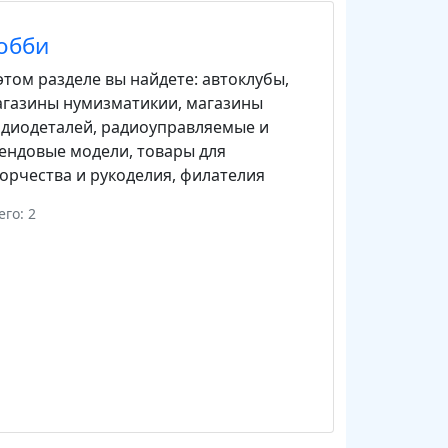
обби
этом разделе вы найдете:
автоклубы
,
агазины нумизматикии
,
магазины
адиодеталей
,
радиоуправляемые и
тендовые модели
,
товары для
орчества и рукоделия
,
филателия
его: 2