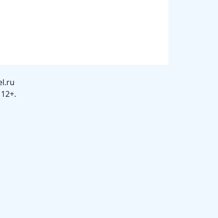
l.ru
12+.