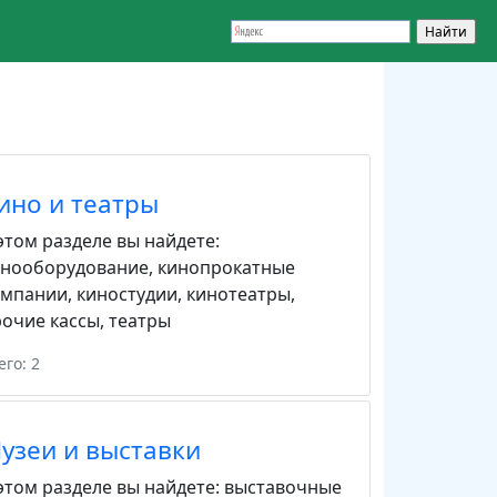
ино и театры
этом разделе вы найдете:
инооборудование
,
кинопрокатные
омпании
,
киностудии
,
кинотеатры
,
очие кассы
,
театры
его: 2
узеи и выставки
этом разделе вы найдете:
выставочные