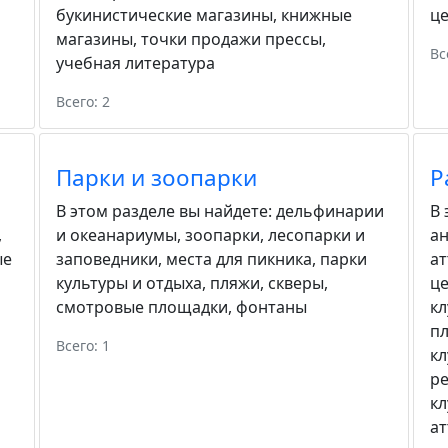
букинистические магазины
,
книжные
ц
магазины
,
точки продажи прессы
,
Вс
учебная литература
Всего: 2
Парки и зоопарки
Р
В этом разделе вы найдете:
дельфинарии
В 
,
и океанариумы
,
зоопарки
,
лесопарки и
а
ые
заповедники
,
места для пикника
,
парки
а
культуры и отдыха
,
пляжи
,
скверы
,
ц
смотровые площадки
,
фонтаны
к
п
Всего: 1
к
р
к
а