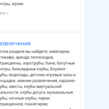
ентры
,
музеи
его: 1
азвлечения
этом разделе вы найдете:
аквапарки
,
нтикафе
,
аренда теплоходов
,
ттракционы
,
аэротрубы
,
бани
,
батутные
ентры
,
бильярдные клубы
,
боулинг-
лубы
,
водопады
,
детские игровые залы и
лощадки
,
зимние развлечения
,
караоке-
лубы
,
квесты
,
клубы виртуальной
еальности
,
клубы досуга
,
музыкальные
лубы
,
ночные клубы
,
парки
ттракционов
,
планетарии
,