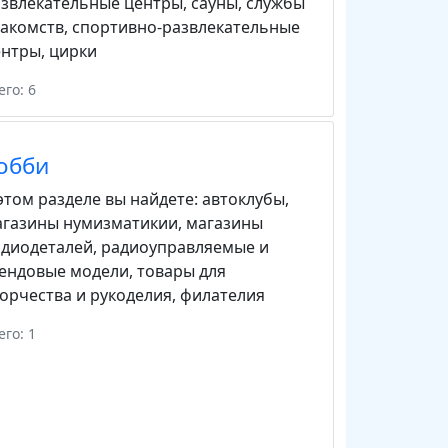
звлекательные центры
,
сауны
,
службы
акомств
,
спортивно-развлекательные
ентры
,
цирки
его: 6
обби
этом разделе вы найдете:
автоклубы
,
агазины нумизматикии
,
магазины
адиодеталей
,
радиоуправляемые и
тендовые модели
,
товары для
орчества и рукоделия
,
филателия
его: 1