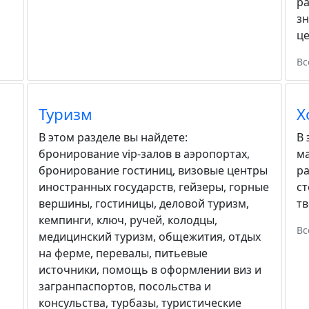
ра
зн
ц
Вс
Туризм
Х
В этом разделе вы найдете:
В 
бронирование vip-залов в аэропортах
,
м
бронирование гостиниц
,
визовые центры
р
иностранных государств
,
гейзеры
,
горные
с
вершины
,
гостиницы
,
деловой туризм
,
тв
кемпинги
,
ключ, ручей
,
колодцы
,
Вс
медицинский туризм
,
общежития
,
отдых
на ферме
,
перевалы
,
питьевые
источники
,
помощь в оформлении виз и
загранпаспортов
,
посольства и
консульства
,
турбазы
,
туристические