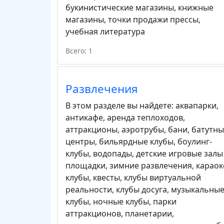
букинистические магазины
,
книжные
магазины
,
точки продажи прессы
,
учебная литература
Всего: 1
Развлечения
В этом разделе вы найдете:
аквапарки
,
антикафе
,
аренда теплоходов
,
аттракционы
,
аэротрубы
,
бани
,
батутны
центры
,
бильярдные клубы
,
боулинг-
клубы
,
водопады
,
детские игровые залы
площадки
,
зимние развлечения
,
караок
клубы
,
квесты
,
клубы виртуальной
реальности
,
клубы досуга
,
музыкальны
клубы
,
ночные клубы
,
парки
аттракционов
,
планетарии
,