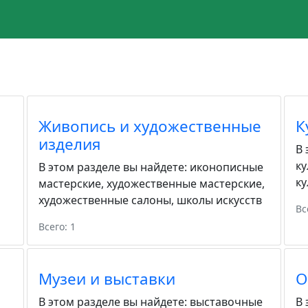
Живопись и художественные
К
изделия
В 
ку
В этом разделе вы найдете:
иконописные
ку
мастерские
,
художественные мастерские
,
художественные салоны
,
школы искусств
Вс
Всего: 1
Музеи и выставки
О
В этом разделе вы найдете:
выставочные
В 