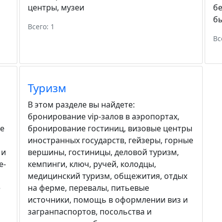
центры
,
музеи
бе
бы
Всего: 1
Вс
Туризм
В этом разделе вы найдете:
бронирование vip-залов в аэропортах
,
е
бронирование гостиниц
,
визовые центры
иностранных государств
,
гейзеры
,
горные
 и
вершины
,
гостиницы
,
деловой туризм
,
е-
кемпинги
,
ключ, ручей
,
колодцы
,
медицинский туризм
,
общежития
,
отдых
е
на ферме
,
перевалы
,
питьевые
источники
,
помощь в оформлении виз и
загранпаспортов
,
посольства и