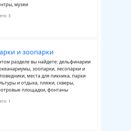
ентры
,
музеи
его: 3
арки и зоопарки
этом разделе вы найдете:
дельфинарии
 океанариумы
,
зоопарки
,
лесопарки и
аповедники
,
места для пикника
,
парки
льтуры и отдыха
,
пляжи
,
скверы
,
мотровые площадки
,
фонтаны
его: 1