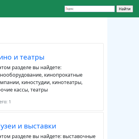
ино и театры
этом разделе вы найдете:
инооборудование
,
кинопрокатные
омпании
,
киностудии
,
кинотеатры
,
очие кассы
,
театры
его: 1
узеи и выставки
этом разделе вы найдете:
выставочные