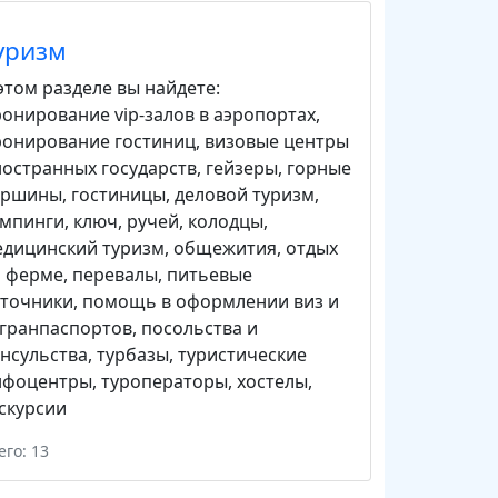
уризм
этом разделе вы найдете:
онирование vip-залов в аэропортах
,
ронирование гостиниц
,
визовые центры
остранных государств
,
гейзеры
,
горные
ершины
,
гостиницы
,
деловой туризм
,
емпинги
,
ключ, ручей
,
колодцы
,
едицинский туризм
,
общежития
,
отдых
а ферме
,
перевалы
,
питьевые
сточники
,
помощь в оформлении виз и
гранпаспортов
,
посольства и
нсульства
,
турбазы
,
туристические
нфоцентры
,
туроператоры
,
хостелы
,
скурсии
его: 13