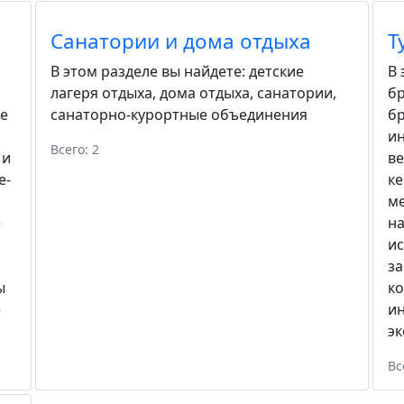
Санатории и дома отдыха
Т
В этом разделе вы найдете:
детские
В 
лагеря отдыха
,
дома отдыха
,
санатории
,
бр
е
санаторно-курортные объединения
б
ин
Всего: 2
 и
в
е-
к
м
е
н
и
за
ы
ко
е
и
эк
Вс