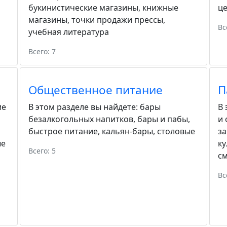
букинистические магазины
,
книжные
ц
магазины
,
точки продажи прессы
,
Вс
учебная литература
Всего: 7
Общественное питание
П
ие
В этом разделе вы найдете:
бары
В 
безалкогольных напитков
,
бары и пабы
,
и
быстрое питание
,
кальян-бары
,
столовые
з
ые
ку
Всего: 5
с
Вс