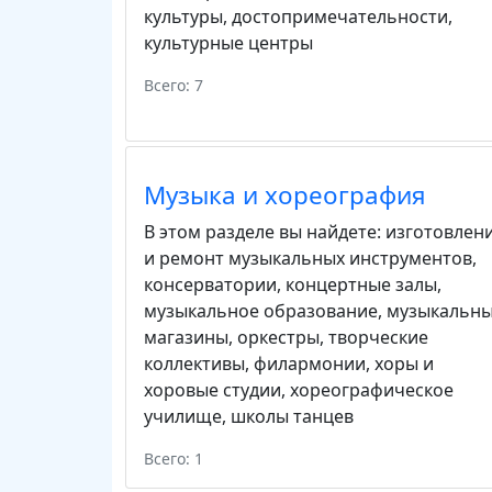
культуры
,
достопримечательности
,
культурные центры
Всего: 7
Музыка и хореография
В этом разделе вы найдете:
изготовлен
и ремонт музыкальных инструментов
,
консерватории
,
концертные залы
,
музыкальное образование
,
музыкальн
магазины
,
оркестры
,
творческие
коллективы
,
филармонии
,
хоры и
хоровые студии
,
хореографическое
училище
,
школы танцев
Всего: 1