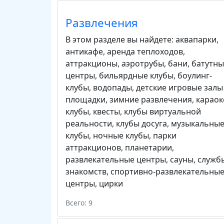
Развлечения
В этом разделе вы найдете:
аквапарки
,
антикафе
,
аренда теплоходов
,
аттракционы
,
аэротрубы
,
бани
,
батутны
центры
,
бильярдные клубы
,
боулинг-
клубы
,
водопады
,
детские игровые залы
площадки
,
зимние развлечения
,
караок
клубы
,
квесты
,
клубы виртуальной
реальности
,
клубы досуга
,
музыкальны
клубы
,
ночные клубы
,
парки
аттракционов
,
планетарии
,
развлекательные центры
,
сауны
,
служб
знакомств
,
спортивно-развлекательны
центры
,
цирки
Всего: 9