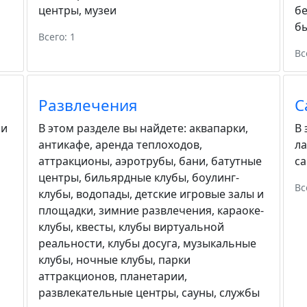
центры
,
музеи
бе
бы
Всего: 1
Вс
Развлечения
С
ии
В этом разделе вы найдете:
аквапарки
,
В 
антикафе
,
аренда теплоходов
,
ла
аттракционы
,
аэротрубы
,
бани
,
батутные
с
центры
,
бильярдные клубы
,
боулинг-
Вс
клубы
,
водопады
,
детские игровые залы и
площадки
,
зимние развлечения
,
караоке-
клубы
,
квесты
,
клубы виртуальной
реальности
,
клубы досуга
,
музыкальные
клубы
,
ночные клубы
,
парки
аттракционов
,
планетарии
,
развлекательные центры
,
сауны
,
службы