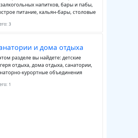
залкогольных напитков
,
бары и пабы
,
строе питание
,
кальян-бары
,
столовые
его: 3
анатории и дома отдыха
этом разделе вы найдете:
детские
геря отдыха
,
дома отдыха
,
санатории
,
анаторно-курортные объединения
его: 1