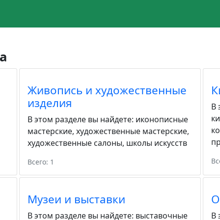
а
Живопись и художественные
К
изделия
В 
к
В этом разделе вы найдете:
иконописные
к
мастерские
,
художественные мастерские
,
пр
художественные салоны
,
школы искусств
Вс
Всего: 1
Музеи и выставки
О
В этом разделе вы найдете:
выставочные
В 