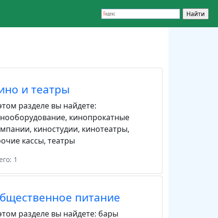
ино и театры
этом разделе вы найдете:
инооборудование
,
кинопрокатные
омпании
,
киностудии
,
кинотеатры
,
очие кассы
,
театры
его: 1
бщественное питание
этом разделе вы найдете:
бары