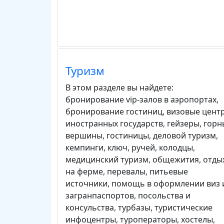
Туризм
В этом разделе вы найдете:
бронирование vip-залов в аэропортах
,
бронирование гостиниц
,
визовые цент
иностранных государств
,
гейзеры
,
горн
вершины
,
гостиницы
,
деловой туризм
,
кемпинги
,
ключ, ручей
,
колодцы
,
медицинский туризм
,
общежития
,
отды
на ферме
,
перевалы
,
питьевые
источники
,
помощь в оформлении виз 
загранпаспортов
,
посольства и
консульства
,
турбазы
,
туристические
инфоцентры
,
туроператоры
,
хостелы
,