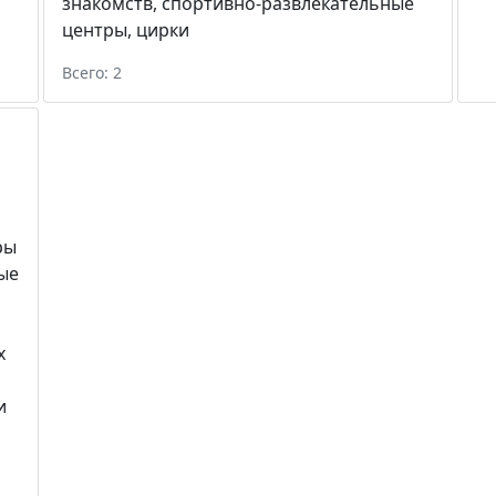
знакомств
,
спортивно-развлекательные
центры
,
цирки
Всего: 2
ры
ые
х
и