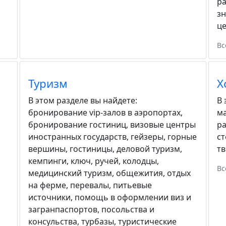
ра
зн
ц
Вс
Туризм
Х
В этом разделе вы найдете:
В 
бронирование vip-залов в аэропортах
,
м
бронирование гостиниц
,
визовые центры
р
иностранных государств
,
гейзеры
,
горные
с
вершины
,
гостиницы
,
деловой туризм
,
тв
кемпинги
,
ключ, ручей
,
колодцы
,
Вс
медицинский туризм
,
общежития
,
отдых
на ферме
,
перевалы
,
питьевые
источники
,
помощь в оформлении виз и
загранпаспортов
,
посольства и
консульства
,
турбазы
,
туристические