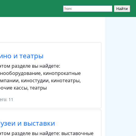
ино и театры
этом разделе вы найдете:
инооборудование
,
кинопрокатные
омпании
,
киностудии
,
кинотеатры
,
очие кассы
,
театры
его: 11
узеи и выставки
этом разделе вы найдете:
выставочные