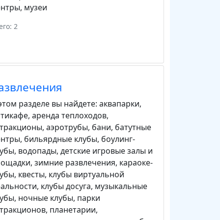
ентры
,
музеи
его: 2
азвлечения
этом разделе вы найдете:
аквапарки
,
нтикафе
,
аренда теплоходов
,
ттракционы
,
аэротрубы
,
бани
,
батутные
ентры
,
бильярдные клубы
,
боулинг-
лубы
,
водопады
,
детские игровые залы и
лощадки
,
зимние развлечения
,
караоке-
лубы
,
квесты
,
клубы виртуальной
еальности
,
клубы досуга
,
музыкальные
лубы
,
ночные клубы
,
парки
ттракционов
,
планетарии
,