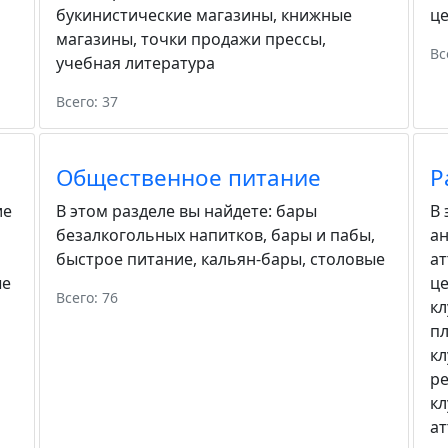
букинистические магазины
,
книжные
ц
магазины
,
точки продажи прессы
,
Вс
учебная литература
Всего: 37
Общественное питание
Р
ие
В этом разделе вы найдете:
бары
В 
безалкогольных напитков
,
бары и пабы
,
а
быстрое питание
,
кальян-бары
,
столовые
а
ые
ц
Всего: 76
к
п
к
р
к
а