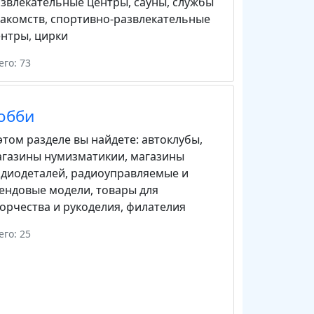
звлекательные центры
,
сауны
,
службы
акомств
,
спортивно-развлекательные
ентры
,
цирки
его: 73
обби
этом разделе вы найдете:
автоклубы
,
агазины нумизматикии
,
магазины
адиодеталей
,
радиоуправляемые и
тендовые модели
,
товары для
орчества и рукоделия
,
филателия
его: 25