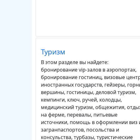
Туризм
В этом разделе вы найдете:
бронирование vip-залов в аэропортах
,
бронирование гостиниц
,
визовые цент
иностранных государств
,
гейзеры
,
горн
вершины
,
гостиницы
,
деловой туризм
,
кемпинги
,
ключ, ручей
,
колодцы
,
медицинский туризм
,
общежития
,
отды
на ферме
,
перевалы
,
питьевые
источники
,
помощь в оформлении виз 
загранпаспортов
,
посольства и
консульства
,
турбазы
,
туристические