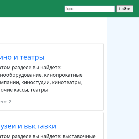
ино и театры
этом разделе вы найдете:
инооборудование
,
кинопрокатные
омпании
,
киностудии
,
кинотеатры
,
очие кассы
,
театры
его: 2
узеи и выставки
этом разделе вы найдете:
выставочные