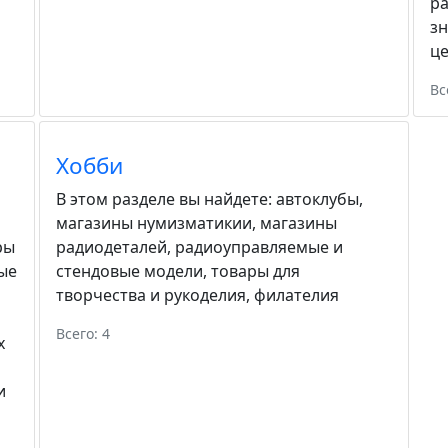
ра
зн
ц
Вс
Хобби
В этом разделе вы найдете:
автоклубы
,
магазины нумизматикии
,
магазины
ры
радиодеталей
,
радиоуправляемые и
ые
стендовые модели
,
товары для
творчества и рукоделия
,
филателия
Всего: 4
х
и