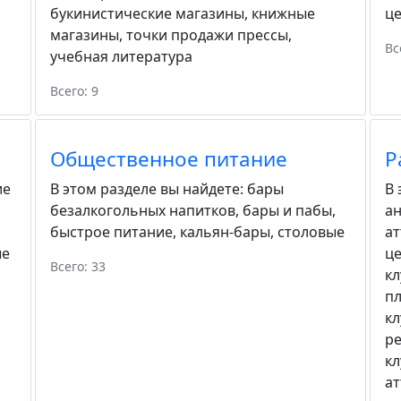
букинистические магазины
,
книжные
ц
магазины
,
точки продажи прессы
,
Вс
учебная литература
Всего: 9
Общественное питание
Р
ие
В этом разделе вы найдете:
бары
В 
безалкогольных напитков
,
бары и пабы
,
а
быстрое питание
,
кальян-бары
,
столовые
а
ые
ц
Всего: 33
к
п
к
р
к
а