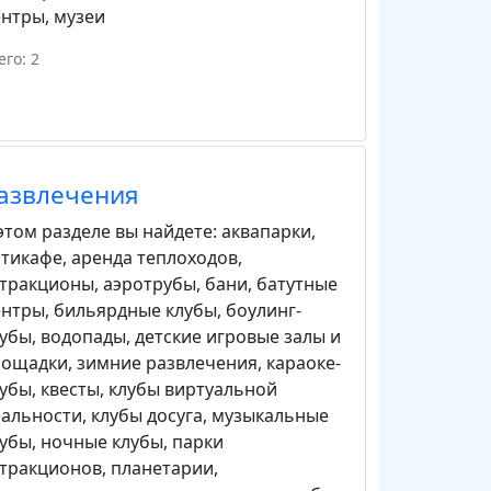
ентры
,
музеи
его: 2
азвлечения
этом разделе вы найдете:
аквапарки
,
нтикафе
,
аренда теплоходов
,
ттракционы
,
аэротрубы
,
бани
,
батутные
ентры
,
бильярдные клубы
,
боулинг-
лубы
,
водопады
,
детские игровые залы и
лощадки
,
зимние развлечения
,
караоке-
лубы
,
квесты
,
клубы виртуальной
еальности
,
клубы досуга
,
музыкальные
лубы
,
ночные клубы
,
парки
ттракционов
,
планетарии
,