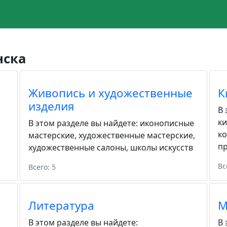
нска
Живопись и художественные
К
изделия
В 
к
В этом разделе вы найдете:
иконописные
к
мастерские
,
художественные мастерские
,
пр
художественные салоны
,
школы искусств
Вс
Всего: 5
Литература
М
В этом разделе вы найдете:
В 