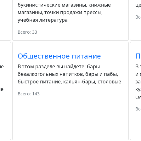
букинистические магазины
,
книжные
ц
магазины
,
точки продажи прессы
,
Вс
учебная литература
Всего: 33
Общественное питание
П
ие
В этом разделе вы найдете:
бары
В 
безалкогольных напитков
,
бары и пабы
,
и
быстрое питание
,
кальян-бары
,
столовые
з
ые
ку
Всего: 143
с
Вс