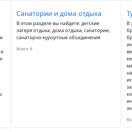
Санатории и дома отдыха
Т
В этом разделе вы найдете:
детские
В 
лагеря отдыха
,
дома отдыха
,
санатории
,
бр
е
санаторно-курортные объединения
б
ин
Всего: 6
 и
в
е-
к
м
е
н
и
за
ы
ко
е
и
эк
Вс