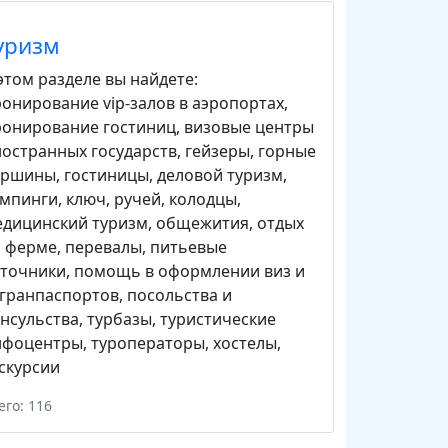
уризм
этом разделе вы найдете:
онирование vip-залов в аэропортах
,
ронирование гостиниц
,
визовые центры
остранных государств
,
гейзеры
,
горные
ершины
,
гостиницы
,
деловой туризм
,
емпинги
,
ключ, ручей
,
колодцы
,
едицинский туризм
,
общежития
,
отдых
а ферме
,
перевалы
,
питьевые
сточники
,
помощь в оформлении виз и
гранпаспортов
,
посольства и
нсульства
,
турбазы
,
туристические
нфоцентры
,
туроператоры
,
хостелы
,
скурсии
его: 116