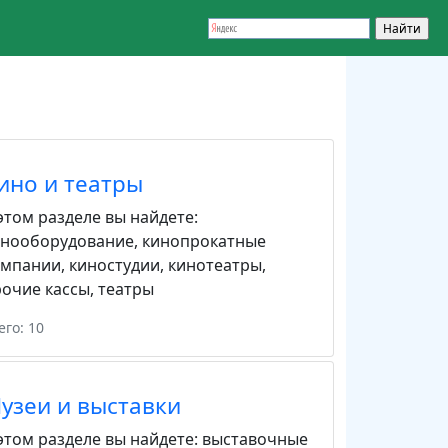
ино и театры
этом разделе вы найдете:
инооборудование
,
кинопрокатные
омпании
,
киностудии
,
кинотеатры
,
очие кассы
,
театры
его: 10
узеи и выставки
этом разделе вы найдете:
выставочные