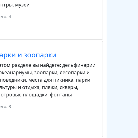
ентры
,
музеи
его: 4
арки и зоопарки
этом разделе вы найдете:
дельфинарии
 океанариумы
,
зоопарки
,
лесопарки и
аповедники
,
места для пикника
,
парки
льтуры и отдыха
,
пляжи
,
скверы
,
мотровые площадки
,
фонтаны
его: 3