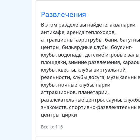
Развлечения
В этом разделе вы найдете:
аквапарки
,
антикафе
,
аренда теплоходов
,
аттракционы
,
аэротрубы
,
бани
,
батутны
центры
,
бильярдные клубы
,
боулинг-
клубы
,
водопады
,
детские игровые залы
площадки
,
зимние развлечения
,
караок
клубы
,
квесты
,
клубы виртуальной
реальности
,
клубы досуга
,
музыкальны
клубы
,
ночные клубы
,
парки
аттракционов
,
планетарии
,
развлекательные центры
,
сауны
,
служб
знакомств
,
спортивно-развлекательны
центры
,
цирки
Всего: 116