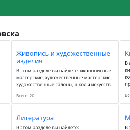
овска
Живопись и художественные
К
изделия
В 
к
В этом разделе вы найдете:
иконописные
к
мастерские
,
художественные мастерские
,
пр
художественные салоны
,
школы искусств
Вс
Всего: 20
Литература
М
В этом разделе вы найдете:
В 