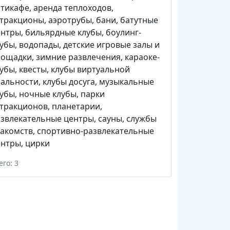
нтикафе
,
аренда теплоходов
,
ттракционы
,
аэротрубы
,
бани
,
батутные
ентры
,
бильярдные клубы
,
боулинг-
лубы
,
водопады
,
детские игровые залы и
лощадки
,
зимние развлечения
,
караоке-
лубы
,
квесты
,
клубы виртуальной
еальности
,
клубы досуга
,
музыкальные
лубы
,
ночные клубы
,
парки
ттракционов
,
планетарии
,
звлекательные центры
,
сауны
,
службы
акомств
,
спортивно-развлекательные
ентры
,
цирки
его: 3