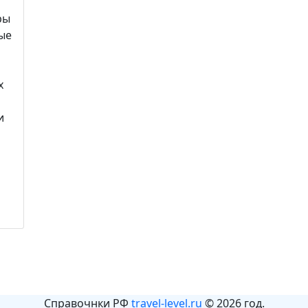
ры
ые
х
и
Справочнки РФ
travel-level.ru
© 2026 год.