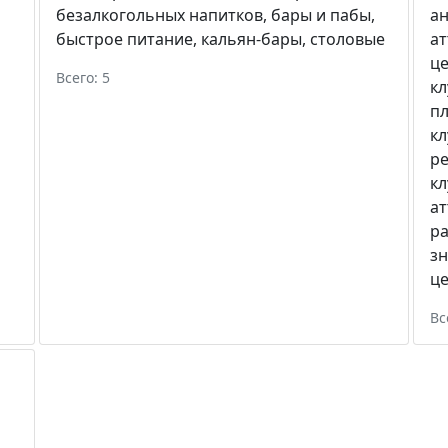
безалкогольных напитков
,
бары и пабы
,
а
быстрое питание
,
кальян-бары
,
столовые
а
ц
Всего: 5
к
п
к
р
к
а
ра
зн
ц
Вс