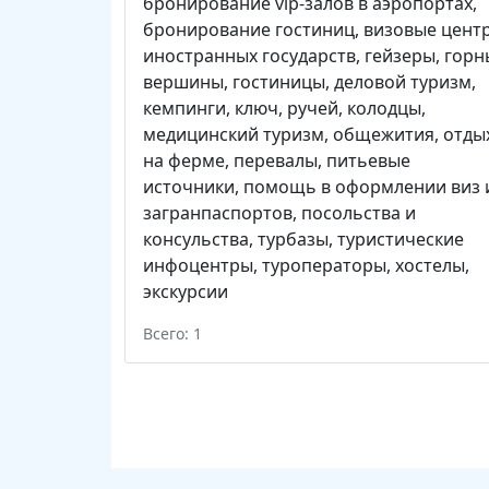
бронирование vip-залов в аэропортах
,
бронирование гостиниц
,
визовые цент
иностранных государств
,
гейзеры
,
горн
вершины
,
гостиницы
,
деловой туризм
,
кемпинги
,
ключ, ручей
,
колодцы
,
медицинский туризм
,
общежития
,
отды
на ферме
,
перевалы
,
питьевые
источники
,
помощь в оформлении виз 
загранпаспортов
,
посольства и
консульства
,
турбазы
,
туристические
инфоцентры
,
туроператоры
,
хостелы
,
экскурсии
Всего: 1