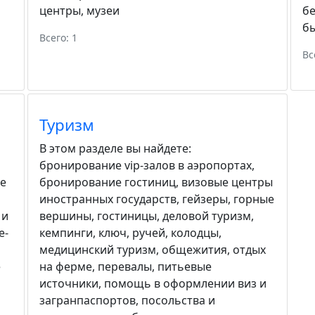
центры
,
музеи
бе
бы
Всего: 1
Вс
Туризм
В этом разделе вы найдете:
бронирование vip-залов в аэропортах
,
е
бронирование гостиниц
,
визовые центры
иностранных государств
,
гейзеры
,
горные
 и
вершины
,
гостиницы
,
деловой туризм
,
е-
кемпинги
,
ключ, ручей
,
колодцы
,
медицинский туризм
,
общежития
,
отдых
е
на ферме
,
перевалы
,
питьевые
источники
,
помощь в оформлении виз и
загранпаспортов
,
посольства и