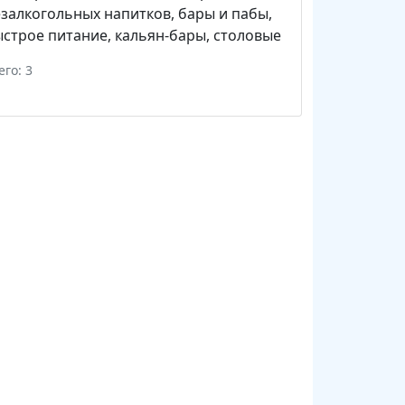
залкогольных напитков
,
бары и пабы
,
строе питание
,
кальян-бары
,
столовые
его: 3