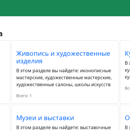
а
Живопись и художественные
К
изделия
В 
ку
В этом разделе вы найдете:
иконописные
ку
мастерские
,
художественные мастерские
,
художественные салоны
,
школы искусств
Вс
Всего: 1
Музеи и выставки
О
В этом разделе вы найдете:
выставочные
В 