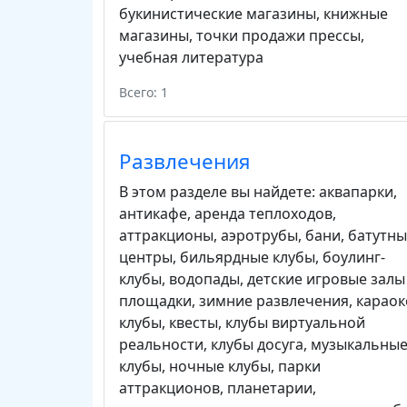
букинистические магазины
,
книжные
магазины
,
точки продажи прессы
,
учебная литература
Всего: 1
Развлечения
В этом разделе вы найдете:
аквапарки
,
антикафе
,
аренда теплоходов
,
аттракционы
,
аэротрубы
,
бани
,
батутны
центры
,
бильярдные клубы
,
боулинг-
клубы
,
водопады
,
детские игровые залы
площадки
,
зимние развлечения
,
караок
клубы
,
квесты
,
клубы виртуальной
реальности
,
клубы досуга
,
музыкальны
клубы
,
ночные клубы
,
парки
аттракционов
,
планетарии
,