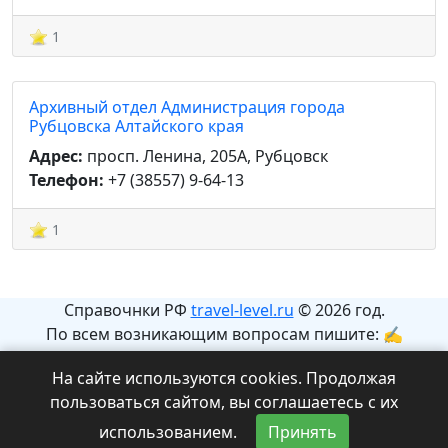
1
Архивный отдел Администрация города
Рубцовска Алтайского края
Адрес:
просп. Ленина, 205А, Рубцовск
Телефон:
+7 (38557) 9-64-13
1
Справочнки РФ
travel-level.ru
© 2026 год.
По всем возникающим вопросам пишите: ✍
info@travel-level.ru
На сайте используются cookies. Продолжая
На сайте может содержаться информация с
пользоваться сайтом, вы соглашаетесь с их
ограничениями 12+.
использованием.
Принять