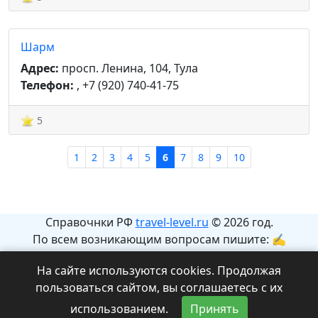
Шарм
Адрес:
просп. Ленина, 104, Тула
Телефон:
, +7 (920) 740-41-75
5
1
2
3
4
5
6
7
8
9
10
Справочнки РФ
travel-level.ru
© 2026 год.
По всем возникающим вопросам пишите: ✍
info@travel-level.ru
На сайте используются cookies. Продолжая
На сайте может содержаться информация с
пользоваться сайтом, вы соглашаетесь с их
ограничениями 12+.
использованием.
Принять