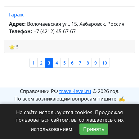
Гараж
Адрес:
Волочаевская ул., 15, Хабаровск, Россия
Телефон:
+7 (4212) 45-67-67
5
1
2
3
4
5
6
7
8
9
10
Справочнки РФ
travel-level.ru
© 2026 год.
По всем возникающим вопросам пишите: ✍
info@travel-level.ru
На сайте используются cookies. Продолжая
На сайте может содержаться информация с
пользоваться сайтом, вы соглашаетесь с их
ограничениями 12+.
использованием.
Принять