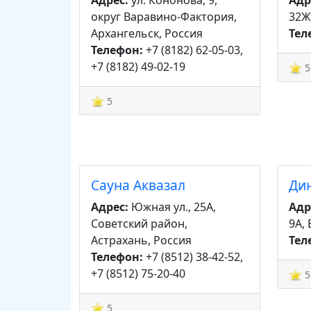
Адрес:
ул. Кононова, 9,
Адр
округ Варавино-Фактория,
32Ж
Архангельск, Россия
Тел
Телефон:
+7 (8182) 62-05-03,
+7 (8182) 49-02-19
5
5
Сауна Аквазал
Ди
Адрес:
Южная ул., 25А,
Адр
Советский район,
9А,
Астрахань, Россия
Тел
Телефон:
+7 (8512) 38-42-52,
+7 (8512) 75-20-40
5
5