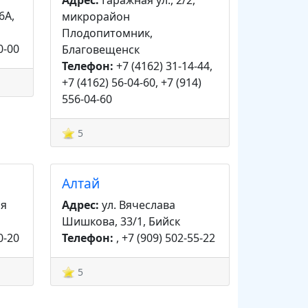
Адрес:
Гаражная ул., 2/2,
6А,
микрорайон
Плодопитомник,
0-00
Благовещенск
Телефон:
+7 (4162) 31-14-44,
+7 (4162) 56-04-60, +7 (914)
556-04-60
5
Алтай
ая
Адрес:
ул. Вячеслава
Шишкова, 33/1, Бийск
0-20
Телефон:
, +7 (909) 502-55-22
5