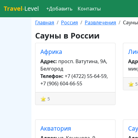
Travel
-
Level
+Добавить
Контакты
Главная
Россия
Развлечения
Сауны
Сауны в России
Африка
Ли
Адрес:
просп. Ватутина, 9А,
Адр
Белгород
мик
Телефон:
+7 (4722) 55-64-59,
+7 (906) 604-66-55
5
5
Акватория
Са