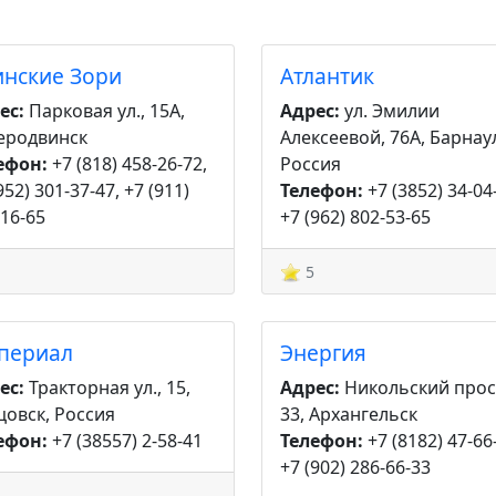
инские Зори
Атлантик
ес:
Парковая ул., 15А,
Адрес:
ул. Эмилии
еродвинск
Алексеевой, 76А, Барнау
ефон:
+7 (818) 458-26-72,
Россия
952) 301-37-47, +7 (911)
Телефон:
+7 (3852) 34-04
-16-65
+7 (962) 802-53-65
5
периал
Энергия
ес:
Тракторная ул., 15,
Адрес:
Никольский прос
цовск, Россия
33, Архангельск
ефон:
+7 (38557) 2-58-41
Телефон:
+7 (8182) 47-66
+7 (902) 286-66-33