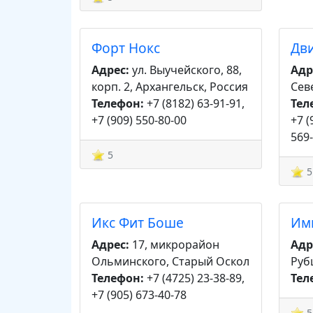
Форт Нокс
Дв
Адрес:
ул. Выучейского, 88,
Адр
корп. 2, Архангельск, Россия
Сев
Телефон:
+7 (8182) 63-91-91,
Тел
+7 (909) 550-80-00
+7 (
569
5
5
Икс Фит Боше
Им
Адрес:
17, микрорайон
Адр
Ольминского, Старый Оскол
Руб
Телефон:
+7 (4725) 23-38-89,
Тел
+7 (905) 673-40-78
5