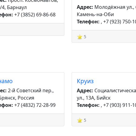
ес:
просп. Космонавтов,
Адрес:
Молодёжная ул., 
/4, Барнаул
Камень-на-Оби
ефон:
+7 (3852) 69-86-68
Телефон:
, +7 (923) 750-1
5
намо
Круиз
ес:
2-й Советский пер.,
Адрес:
Социалистическ
 Брянск, Россия
ул., 13А, Бийск
ефон:
+7 (4832) 72-28-99
Телефон:
, +7 (903) 911-1
5