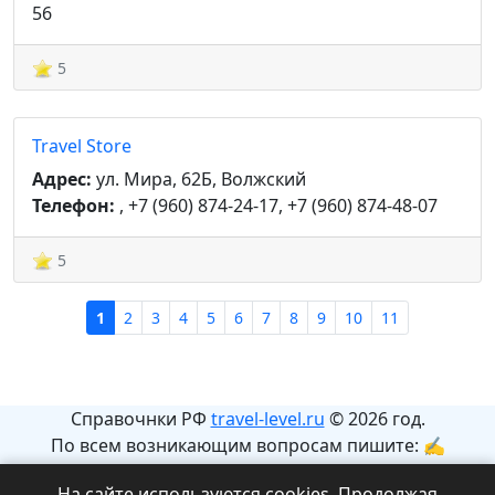
56
5
Travel Store
Адрес:
ул. Мира, 62Б, Волжский
Телефон:
, +7 (960) 874-24-17, +7 (960) 874-48-07
5
1
2
3
4
5
6
7
8
9
10
11
Справочнки РФ
travel-level.ru
© 2026 год.
По всем возникающим вопросам пишите: ✍
info@travel-level.ru
На сайте используются cookies. Продолжая