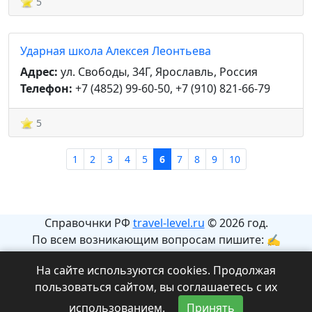
5
Ударная школа Алексея Леонтьева
Адрес:
ул. Свободы, 34Г, Ярославль, Россия
Телефон:
+7 (4852) 99-60-50, +7 (910) 821-66-79
5
1
2
3
4
5
6
7
8
9
10
Справочнки РФ
travel-level.ru
© 2026 год.
По всем возникающим вопросам пишите: ✍
info@travel-level.ru
На сайте используются cookies. Продолжая
На сайте может содержаться информация с
пользоваться сайтом, вы соглашаетесь с их
ограничениями 12+.
использованием.
Принять