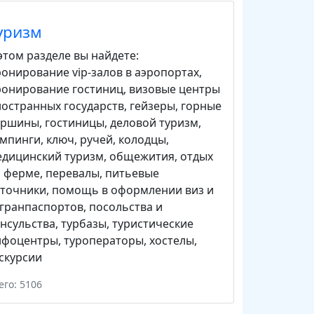
уризм
этом разделе вы найдете:
онирование vip-залов в аэропортах
,
ронирование гостиниц
,
визовые центры
остранных государств
,
гейзеры
,
горные
ершины
,
гостиницы
,
деловой туризм
,
емпинги
,
ключ, ручей
,
колодцы
,
едицинский туризм
,
общежития
,
отдых
а ферме
,
перевалы
,
питьевые
сточники
,
помощь в оформлении виз и
гранпаспортов
,
посольства и
нсульства
,
турбазы
,
туристические
нфоцентры
,
туроператоры
,
хостелы
,
скурсии
его: 5106