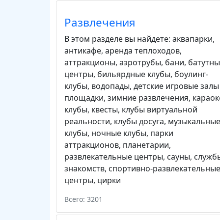
Развлечения
В этом разделе вы найдете:
аквапарки
,
антикафе
,
аренда теплоходов
,
аттракционы
,
аэротрубы
,
бани
,
батутны
центры
,
бильярдные клубы
,
боулинг-
клубы
,
водопады
,
детские игровые залы
площадки
,
зимние развлечения
,
караок
клубы
,
квесты
,
клубы виртуальной
реальности
,
клубы досуга
,
музыкальны
клубы
,
ночные клубы
,
парки
аттракционов
,
планетарии
,
развлекательные центры
,
сауны
,
служб
знакомств
,
спортивно-развлекательны
центры
,
цирки
Всего: 3201