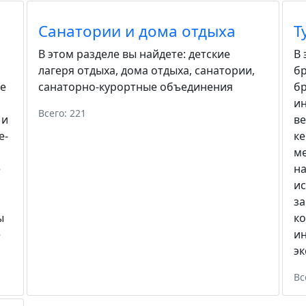
Санатории и дома отдыха
Т
В этом разделе вы найдете:
детские
В 
лагеря отдыха
,
дома отдыха
,
санатории
,
бр
е
санаторно-курортные объединения
б
ин
Всего: 221
 и
в
е-
к
м
е
н
и
за
ы
ко
е
и
эк
Вс