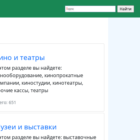
ино и театры
этом разделе вы найдете:
инооборудование
,
кинопрокатные
омпании
,
киностудии
,
кинотеатры
,
очие кассы
,
театры
его: 651
узеи и выставки
этом разделе вы найдете:
выставочные