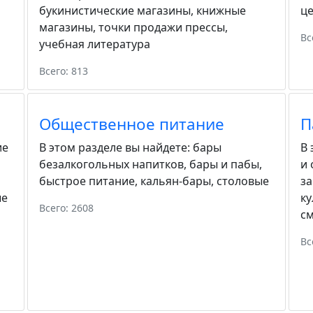
букинистические магазины
,
книжные
ц
магазины
,
точки продажи прессы
,
Вс
учебная литература
Всего: 813
Общественное питание
П
ие
В этом разделе вы найдете:
бары
В 
безалкогольных напитков
,
бары и пабы
,
и
быстрое питание
,
кальян-бары
,
столовые
з
ые
ку
Всего: 2608
с
Вс