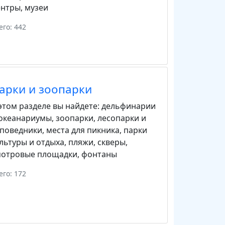
ентры
,
музеи
его: 442
арки и зоопарки
этом разделе вы найдете:
дельфинарии
 океанариумы
,
зоопарки
,
лесопарки и
аповедники
,
места для пикника
,
парки
льтуры и отдыха
,
пляжи
,
скверы
,
мотровые площадки
,
фонтаны
его: 172