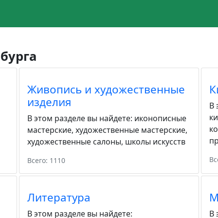
бурга
Живопись и художественные
К
изделия
В 
к
В этом разделе вы найдете:
иконописные
к
мастерские
,
художественные мастерские
,
пр
художественные салоны
,
школы искусств
Вс
Всего: 1110
Литература
М
В этом разделе вы найдете:
В 