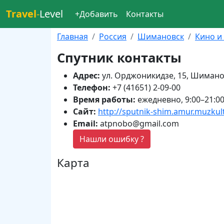
Travel
-
Level
+Добавить
Контакты
Главная
Россия
Шимановск
Кино и
Спутник контакты
Адрес:
ул. Орджоникидзе, 15, Шимано
Телефон:
+7 (41651) 2-09-00
Время работы:
ежедневно, 9:00–21:0
Сайт:
http://sputnik-shim.amur.muzkult
Email:
atpnobo@gmail.com
Нашли ошибку ?
Карта