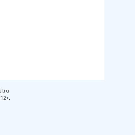
l.ru
12+.