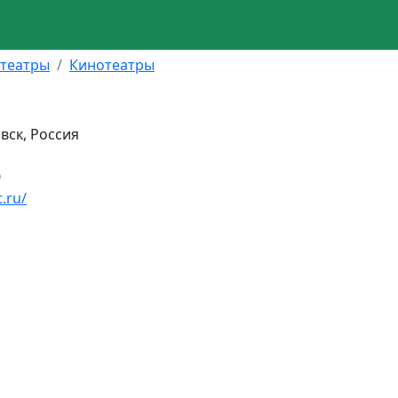
 театры
Кинотеатры
вск, Россия
0
.ru/