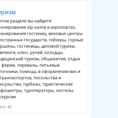
уризм
этом разделе вы найдете:
онирование vip-залов в аэропортах
,
ронирование гостиниц
,
визовые центры
остранных государств
,
гейзеры
,
горные
ершины
,
гостиницы
,
деловой туризм
,
емпинги
,
ключ, ручей
,
колодцы
,
едицинский туризм
,
общежития
,
отдых
а ферме
,
перевалы
,
питьевые
сточники
,
помощь в оформлении виз и
гранпаспортов
,
посольства и
нсульства
,
турбазы
,
туристические
нфоцентры
,
туроператоры
,
хостелы
,
скурсии
его: 45