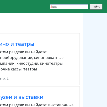
ино и театры
этом разделе вы найдете:
инооборудование
,
кинопрокатные
омпании
,
киностудии
,
кинотеатры
,
очие кассы
,
театры
его: 2
узеи и выставки
этом разделе вы найдете:
выставочные