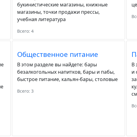
букинистические магазины
,
книжные
ц
магазины
,
точки продажи прессы
,
Вс
учебная литература
Всего: 4
Общественное питание
П
ие
В этом разделе вы найдете:
бары
В 
безалкогольных напитков
,
бары и пабы
,
и
быстрое питание
,
кальян-бары
,
столовые
з
ые
ку
Всего: 3
с
Вс