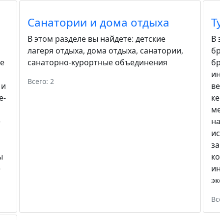
Санатории и дома отдыха
Т
В этом разделе вы найдете:
детские
В 
лагеря отдыха
,
дома отдыха
,
санатории
,
бр
е
санаторно-курортные объединения
б
ин
Всего: 2
 и
в
е-
к
м
е
н
и
за
ы
ко
е
и
эк
Вс