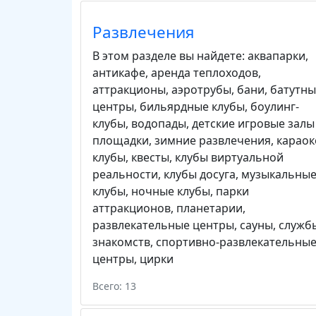
Развлечения
В этом разделе вы найдете:
аквапарки
,
антикафе
,
аренда теплоходов
,
аттракционы
,
аэротрубы
,
бани
,
батутны
центры
,
бильярдные клубы
,
боулинг-
клубы
,
водопады
,
детские игровые залы
площадки
,
зимние развлечения
,
караок
клубы
,
квесты
,
клубы виртуальной
реальности
,
клубы досуга
,
музыкальны
клубы
,
ночные клубы
,
парки
аттракционов
,
планетарии
,
развлекательные центры
,
сауны
,
служб
знакомств
,
спортивно-развлекательны
центры
,
цирки
Всего: 13