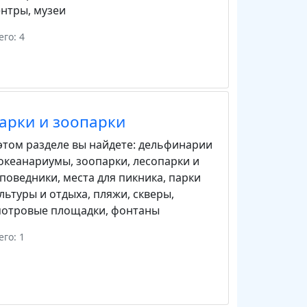
ентры
,
музеи
его: 4
арки и зоопарки
этом разделе вы найдете:
дельфинарии
 океанариумы
,
зоопарки
,
лесопарки и
аповедники
,
места для пикника
,
парки
льтуры и отдыха
,
пляжи
,
скверы
,
мотровые площадки
,
фонтаны
его: 1