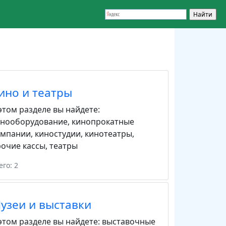
ино и театры
этом разделе вы найдете:
инооборудование
,
кинопрокатные
омпании
,
киностудии
,
кинотеатры
,
очие кассы
,
театры
его: 2
узеи и выставки
этом разделе вы найдете:
выставочные