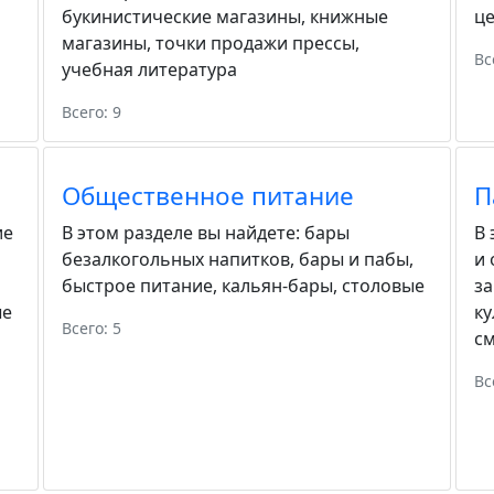
букинистические магазины
,
книжные
ц
магазины
,
точки продажи прессы
,
Вс
учебная литература
Всего: 9
Общественное питание
П
ие
В этом разделе вы найдете:
бары
В 
безалкогольных напитков
,
бары и пабы
,
и
быстрое питание
,
кальян-бары
,
столовые
з
ые
ку
Всего: 5
с
Вс