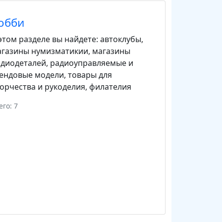
обби
этом разделе вы найдете:
автоклубы
,
агазины нумизматикии
,
магазины
адиодеталей
,
радиоуправляемые и
тендовые модели
,
товары для
орчества и рукоделия
,
филателия
его: 7