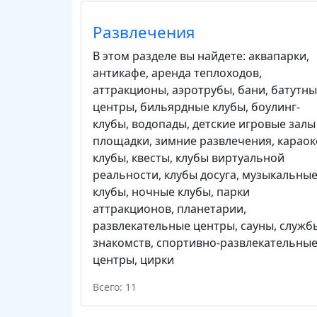
Развлечения
В этом разделе вы найдете:
аквапарки
,
антикафе
,
аренда теплоходов
,
аттракционы
,
аэротрубы
,
бани
,
батутны
центры
,
бильярдные клубы
,
боулинг-
клубы
,
водопады
,
детские игровые залы
площадки
,
зимние развлечения
,
караок
клубы
,
квесты
,
клубы виртуальной
реальности
,
клубы досуга
,
музыкальны
клубы
,
ночные клубы
,
парки
аттракционов
,
планетарии
,
развлекательные центры
,
сауны
,
служб
знакомств
,
спортивно-развлекательны
центры
,
цирки
Всего: 11