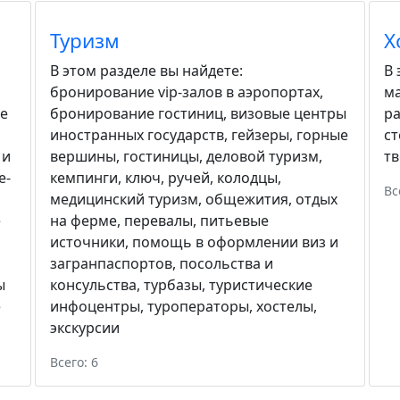
Туризм
Х
В этом разделе вы найдете:
В 
бронирование vip-залов в аэропортах
,
м
е
бронирование гостиниц
,
визовые центры
р
иностранных государств
,
гейзеры
,
горные
с
 и
вершины
,
гостиницы
,
деловой туризм
,
тв
е-
кемпинги
,
ключ, ручей
,
колодцы
,
Вс
медицинский туризм
,
общежития
,
отдых
е
на ферме
,
перевалы
,
питьевые
источники
,
помощь в оформлении виз и
загранпаспортов
,
посольства и
ы
консульства
,
турбазы
,
туристические
е
инфоцентры
,
туроператоры
,
хостелы
,
экскурсии
Всего: 6