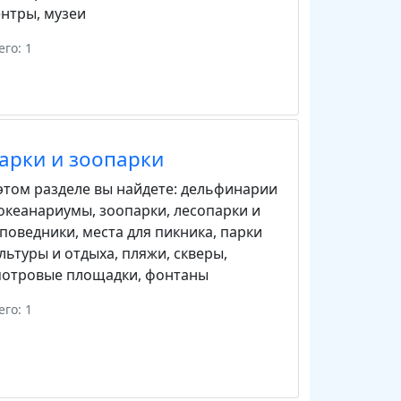
ентры
,
музеи
его: 1
арки и зоопарки
этом разделе вы найдете:
дельфинарии
 океанариумы
,
зоопарки
,
лесопарки и
аповедники
,
места для пикника
,
парки
льтуры и отдыха
,
пляжи
,
скверы
,
мотровые площадки
,
фонтаны
его: 1