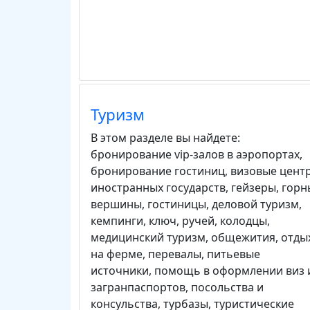
Туризм
В этом разделе вы найдете:
бронирование vip-залов в аэропортах
,
бронирование гостиниц
,
визовые цент
иностранных государств
,
гейзеры
,
горн
вершины
,
гостиницы
,
деловой туризм
,
кемпинги
,
ключ, ручей
,
колодцы
,
медицинский туризм
,
общежития
,
отды
на ферме
,
перевалы
,
питьевые
источники
,
помощь в оформлении виз 
загранпаспортов
,
посольства и
консульства
,
турбазы
,
туристические