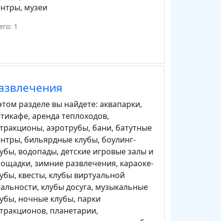
ентры
,
музеи
его: 1
азвлечения
этом разделе вы найдете:
аквапарки
,
нтикафе
,
аренда теплоходов
,
ттракционы
,
аэротрубы
,
бани
,
батутные
ентры
,
бильярдные клубы
,
боулинг-
лубы
,
водопады
,
детские игровые залы и
лощадки
,
зимние развлечения
,
караоке-
лубы
,
квесты
,
клубы виртуальной
еальности
,
клубы досуга
,
музыкальные
лубы
,
ночные клубы
,
парки
ттракционов
,
планетарии
,