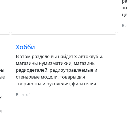
ра
зн
ц
Вс
Хобби
В этом разделе вы найдете:
автоклубы
,
магазины нумизматикии
,
магазины
ры
радиодеталей
,
радиоуправляемые и
ые
стендовые модели
,
товары для
творчества и рукоделия
,
филателия
Всего: 1
х
и