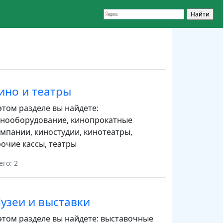
ино и театры
этом разделе вы найдете:
инооборудование
,
кинопрокатные
омпании
,
киностудии
,
кинотеатры
,
очие кассы
,
театры
его: 2
узеи и выставки
этом разделе вы найдете:
выставочные