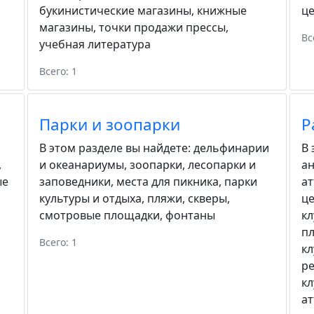
букинистические магазины
,
книжные
ц
магазины
,
точки продажи прессы
,
Вс
учебная литература
Всего: 1
Парки и зоопарки
Р
В этом разделе вы найдете:
дельфинарии
В 
,
и океанариумы
,
зоопарки
,
лесопарки и
а
ые
заповедники
,
места для пикника
,
парки
а
культуры и отдыха
,
пляжи
,
скверы
,
ц
смотровые площадки
,
фонтаны
к
п
Всего: 1
к
р
к
а