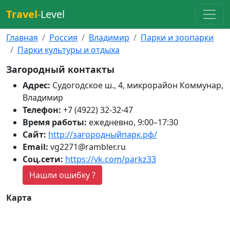
Travel
-
Level
Главная
Россия
Владимир
Парки и зоопарки
Парки культуры и отдыха
Загородный контакты
Адрес:
Судогодское ш., 4, микрорайон Коммунар,
Владимир
Телефон:
+7 (4922) 32-32-47
Время работы:
ежедневно, 9:00–17:30
Сайт:
http://загородныйпарк.рф/
Email:
vg2271@rambler.ru
Соц.сети:
https://vk.com/parkz33
Нашли ошибку ?
Карта