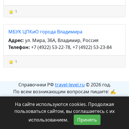
1
МБУК ЦПКиО города Владимира
Адрес:
ул. Мира, 36А, Владимир, Россия
Телефон:
+7 (4922) 53-22-78, +7 (4922) 53-23-84
1
Справочнки РФ
travel-level.ru
© 2026 год.
По всем возникающим вопросам пишите: ✍
info@travel-level.ru
На сайте используются cookies. Продолжая
На сайте может содержаться информация с
пользоваться сайтом, вы соглашаетесь с их
ограничениями 12+.
использованием.
Принять