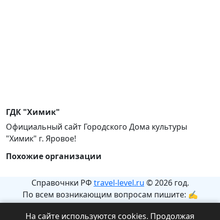
ГДК "Химик"
Официальный сайт Городского Дома культуры
"Химик" г. Яровое!
Похожие организации
Справочнки РФ
travel-level.ru
© 2026 год.
По всем возникающим вопросам пишите: ✍
info@travel-level.ru
На сайте используются cookies. Продолжая
На сайте может содержаться информация с