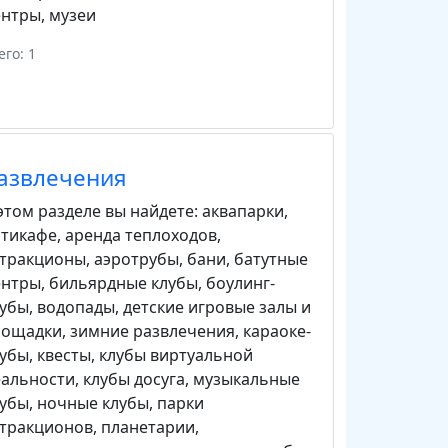
ентры
,
музеи
его: 1
азвлечения
этом разделе вы найдете:
аквапарки
,
нтикафе
,
аренда теплоходов
,
ттракционы
,
аэротрубы
,
бани
,
батутные
ентры
,
бильярдные клубы
,
боулинг-
лубы
,
водопады
,
детские игровые залы и
лощадки
,
зимние развлечения
,
караоке-
лубы
,
квесты
,
клубы виртуальной
еальности
,
клубы досуга
,
музыкальные
лубы
,
ночные клубы
,
парки
ттракционов
,
планетарии
,