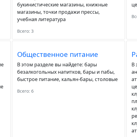
букинистические магазины
,
книжные
ц
магазины
,
точки продажи прессы
,
Вс
учебная литература
Всего: 3
Общественное питание
Р
ие
В этом разделе вы найдете:
бары
В 
безалкогольных напитков
,
бары и пабы
,
а
быстрое питание
,
кальян-бары
,
столовые
а
ые
ц
Всего: 6
к
п
к
р
к
а