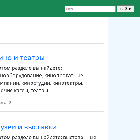
ино и театры
этом разделе вы найдете:
инооборудование
,
кинопрокатные
омпании
,
киностудии
,
кинотеатры
,
очие кассы
,
театры
его: 2
узеи и выставки
этом разделе вы найдете:
выставочные