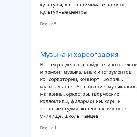
культуры
,
достопримечательности
,
культурные центры
Всего: 5
Музыка и хореография
В этом разделе вы найдете:
изготовлен
и ремонт музыкальных инструментов
,
консерватории
,
концертные залы
,
музыкальное образование
,
музыкальн
магазины
,
оркестры
,
творческие
коллективы
,
филармонии
,
хоры и
хоровые студии
,
хореографическое
училище
,
школы танцев
Всего: 1