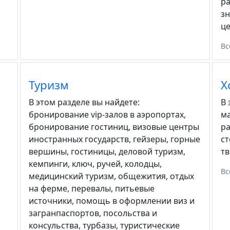
ра
зн
ц
Вс
Туризм
Х
В этом разделе вы найдете:
В 
бронирование vip-залов в аэропортах
,
м
бронирование гостиниц
,
визовые центры
р
иностранных государств
,
гейзеры
,
горные
с
вершины
,
гостиницы
,
деловой туризм
,
тв
кемпинги
,
ключ, ручей
,
колодцы
,
Вс
медицинский туризм
,
общежития
,
отдых
на ферме
,
перевалы
,
питьевые
источники
,
помощь в оформлении виз и
загранпаспортов
,
посольства и
консульства
,
турбазы
,
туристические