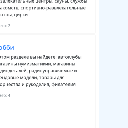
звлекательные центры
,
сауны
,
службы
акомств
,
спортивно-развлекательные
ентры
,
цирки
его: 2
обби
этом разделе вы найдете:
автоклубы
,
агазины нумизматикии
,
магазины
адиодеталей
,
радиоуправляемые и
тендовые модели
,
товары для
орчества и рукоделия
,
филателия
его: 4