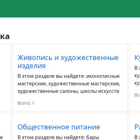
ка
Живопись и художественные
К
изделия
В 
ку
В этом разделе вы найдете:
иконописные
ку
мастерские
,
художественные мастерские
,
художественные салоны
,
школы искусств
Вс
Всего: 1
Общественное питание
Р
е
В этом разделе вы найдете:
бары
В 