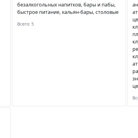
безалкогольных напитков
,
бары и пабы
,
а
быстрое питание
,
кальян-бары
,
столовые
а
ц
Всего: 5
к
п
к
р
к
а
ра
зн
ц
Вс