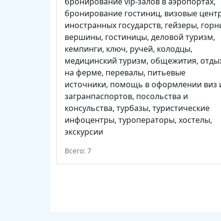
бронирование vip-залов в аэропортах
,
бронирование гостиниц
,
визовые цент
иностранных государств
,
гейзеры
,
горн
вершины
,
гостиницы
,
деловой туризм
,
кемпинги
,
ключ, ручей
,
колодцы
,
медицинский туризм
,
общежития
,
отды
на ферме
,
перевалы
,
питьевые
источники
,
помощь в оформлении виз 
загранпаспортов
,
посольства и
консульства
,
турбазы
,
туристические
инфоцентры
,
туроператоры
,
хостелы
,
экскурсии
Всего: 7