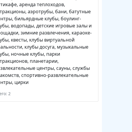
нтикафе
,
аренда теплоходов
,
ттракционы
,
аэротрубы
,
бани
,
батутные
ентры
,
бильярдные клубы
,
боулинг-
лубы
,
водопады
,
детские игровые залы и
лощадки
,
зимние развлечения
,
караоке-
лубы
,
квесты
,
клубы виртуальной
еальности
,
клубы досуга
,
музыкальные
лубы
,
ночные клубы
,
парки
ттракционов
,
планетарии
,
звлекательные центры
,
сауны
,
службы
акомств
,
спортивно-развлекательные
ентры
,
цирки
его: 2