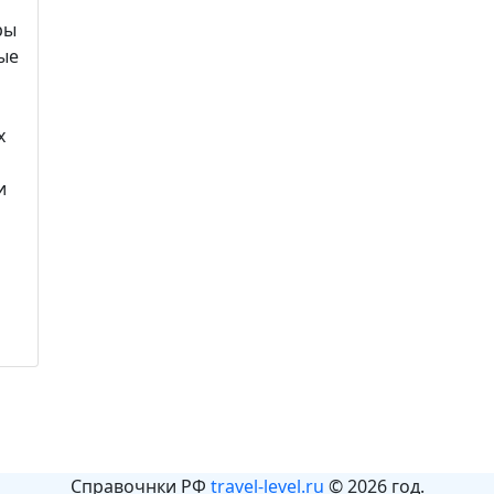
ры
ые
х
и
Справочнки РФ
travel-level.ru
© 2026 год.