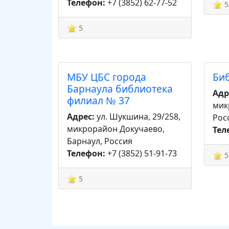
Телефон:
+7 (3852) 62-77-52
5
5
МБУ ЦБС города
Би
Барнаула библиотека
Адр
филиал № 37
мик
Адрес:
ул. Шукшина, 29/258,
Рос
микрорайон Докучаево,
Тел
Барнаул, Россия
Телефон:
+7 (3852) 51-91-73
5
5