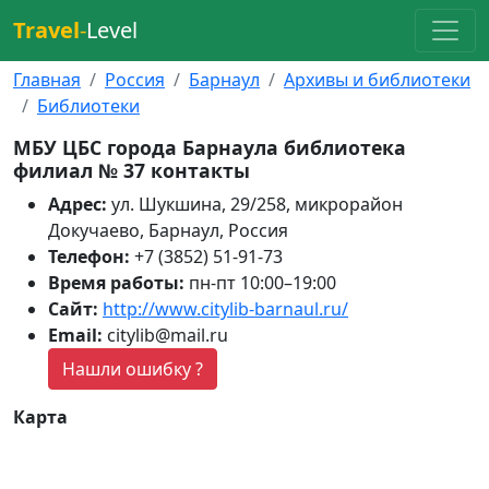
Travel
-
Level
Главная
Россия
Барнаул
Архивы и библиотеки
Библиотеки
МБУ ЦБС города Барнаула библиотека
филиал № 37 контакты
Адрес:
ул. Шукшина, 29/258, микрорайон
Докучаево, Барнаул, Россия
Телефон:
+7 (3852) 51-91-73
Время работы:
пн-пт 10:00–19:00
Сайт:
http://www.citylib-barnaul.ru/
Email:
citylib@mail.ru
Нашли ошибку ?
Карта