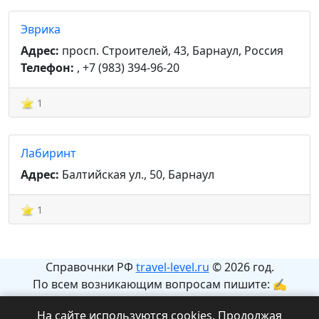
Эврика
Адрес:
просп. Строителей, 43, Барнаул, Россия
Телефон:
, +7 (983) 394-96-20
1
Лабиринт
Адрес:
Балтийская ул., 50, Барнаул
1
Справочнки РФ
travel-level.ru
© 2026 год.
По всем возникающим вопросам пишите: ✍
info@travel-level.ru
На сайте используются cookies. Продолжая
На сайте может содержаться информация с