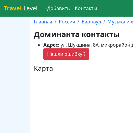
Travel
-
Level
+Добавить
Контакты
Главная
Россия
Барнаул
Музыка и 
Доминанта контакты
Адрес:
ул. Шукшина, 8А, микрорайон 
Нашли ошибку ?
Карта