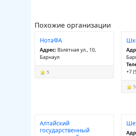
Похожие организации
НотаФА
Шк
Адрес:
Взлётная ул., 10,
Адр
Барнаул
Бар
Тел
+7 (
5
5
Алтайский
Ше
государственный
Адр