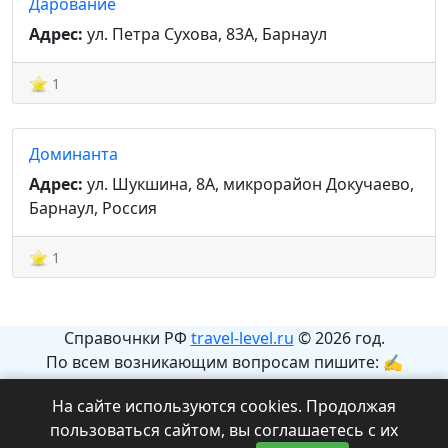
Дарование
Адрес:
ул. Петра Сухова, 83А, Барнаул
1
Доминанта
Адрес:
ул. Шукшина, 8А, микрорайон Докучаево,
Барнаул, Россия
1
Справочнки РФ
travel-level.ru
© 2026 год.
По всем возникающим вопросам пишите: ✍
info@travel-level.ru
На сайте используются cookies. Продолжая
На сайте может содержаться информация с
пользоваться сайтом, вы соглашаетесь с их
ограничениями 12+.