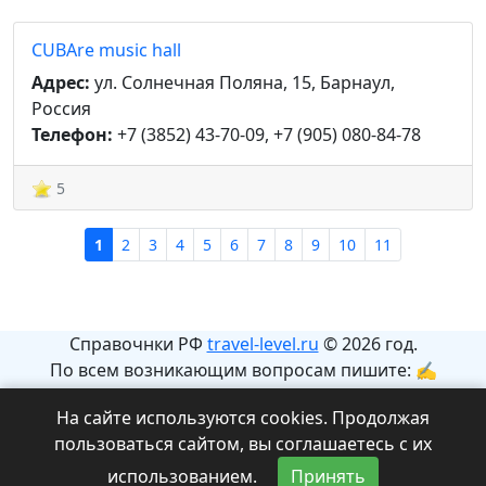
CUBAre music hall
Адрес:
ул. Солнечная Поляна, 15, Барнаул,
Россия
Телефон:
+7 (3852) 43-70-09, +7 (905) 080-84-78
5
1
2
3
4
5
6
7
8
9
10
11
Справочнки РФ
travel-level.ru
© 2026 год.
По всем возникающим вопросам пишите: ✍
info@travel-level.ru
На сайте используются cookies. Продолжая
На сайте может содержаться информация с
пользоваться сайтом, вы соглашаетесь с их
ограничениями 12+.
использованием.
Принять