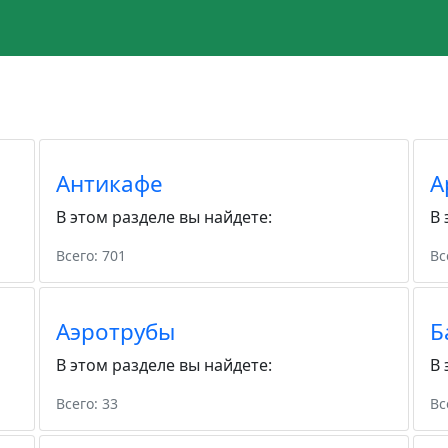
Антикафе
А
В этом разделе вы найдете:
В 
Всего: 701
Вс
Аэротрубы
Б
В этом разделе вы найдете:
В 
Всего: 33
Вс