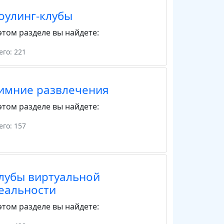
оулинг-клубы
этом разделе вы найдете:
его: 221
имние развлечения
этом разделе вы найдете:
его: 157
лубы виртуальной
еальности
этом разделе вы найдете: