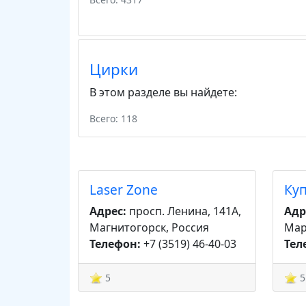
Цирки
В этом разделе вы найдете:
Всего: 118
Laser Zone
Ку
Адрес:
просп. Ленина, 141А,
Адр
Магнитогорск, Россия
Мар
Телефон:
+7 (3519) 46-40-03
Тел
5
5