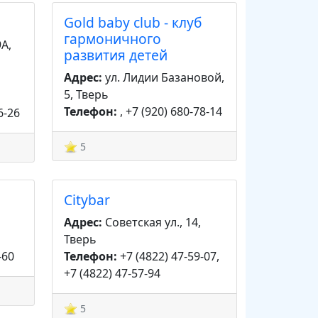
Gold baby club - клуб
гармоничного
А,
развития детей
Адрес:
ул. Лидии Базановой,
5, Тверь
Телефон:
, +7 (920) 680-78-14
6-26
5
Citybar
Адрес:
Советская ул., 14,
Тверь
-60
Телефон:
+7 (4822) 47-59-07,
+7 (4822) 47-57-94
5