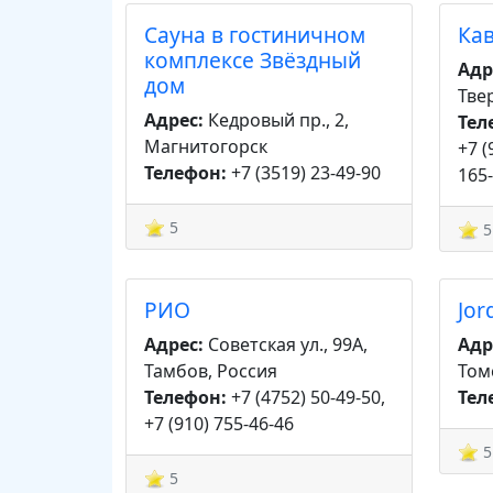
Сауна в гостиничном
Ка
комплексе Звёздный
Адр
дом
Тве
Адрес:
Кедровый пр., 2,
Тел
Магнитогорск
+7 (
Телефон:
+7 (3519) 23-49-90
165
5
5
РИО
Jor
Адрес:
Советская ул., 99А,
Адр
Тамбов, Россия
Том
Телефон:
+7 (4752) 50-49-50,
Тел
+7 (910) 755-46-46
5
5