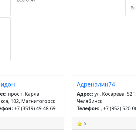
Вс
пидон
Адреналин74
ес:
просп. Карла
Адрес:
ул. Косарева, 52Г,
кса, 102, Магнитогорск
Челябинск
ефон:
+7 (3519) 49-48-69
Телефон:
, +7 (952) 520-0
5