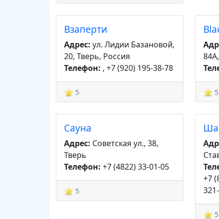
Взаперти
Bla
Адрес:
ул. Лидии Базановой,
Адр
20, Тверь, Россия
84А
Телефон:
, +7 (920) 195-38-78
Тел
5
5
Сауна
Ша
Адрес:
Советская ул., 38,
Адр
Тверь
Ста
Телефон:
+7 (4822) 33-01-05
Тел
+7 (
321
5
5